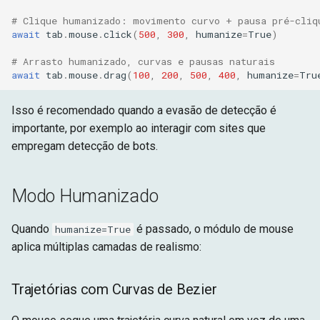
# Clique humanizado: movimento curvo + pausa pré-cliq
await
tab
.
mouse
.
click
(
500
,
300
,
humanize
=
True
)
# Arrasto humanizado, curvas e pausas naturais
await
tab
.
mouse
.
drag
(
100
,
200
,
500
,
400
,
humanize
=
Tru
Isso é recomendado quando a evasão de detecção é
importante, por exemplo ao interagir com sites que
empregam detecção de bots.
Modo Humanizado
Quando
é passado, o módulo de mouse
humanize=True
aplica múltiplas camadas de realismo:
Trajetórias com Curvas de Bezier