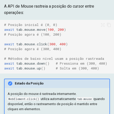
A API de Mouse rastreia a posição do cursor entre
operações:
# Posição inicial é (0, 0)
await
tab
.
mouse
.
move
(
100
,
200
)
# Posição agora é (100, 200)
await
tab
.
mouse
.
click
(
300
,
400
)
# Posição agora é (300, 400)
# Métodos de baixo nível usam a posição rastreada
await
tab
.
mouse
.
down
()
# Pressiona em (300, 400)
await
tab
.
mouse
.
up
()
# Solta em (300, 400)
Estado da Posição
A posição do mouse é rastreada internamente.
utiliza automaticamente
quando
WebElement.click()
tab.mouse
disponível, então o rastreamento de posição é mantido entre
cliques em elementos.