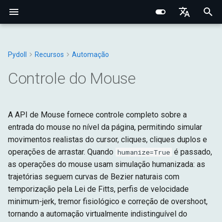
I
English
n
Português (BR)
Pydoll
Recursos
Automação
Structured Extraction
Início Rápido
Monitoramento de Rede
Gerenciamento de Abas
Opções do Navegador
Bypass de Captcha
Fundamentos Centrais
Navegador
Protocolo Chrome DevToo
Domínio do Navegador
Fundamentos de Rede
Fingerprinting de Rede
Seletores CSS vs XPath
Chrome
Elemento Web
Manipulador de Conexão
Navegador
Tipos Base
Constantes
i
中文
Controle do Mouse
Comportamental
t
Métodos Principais
Interceptação de Requisições
Contextos do Navegador
Preferências do Navegador
Arquitetura Interna
Elementos
Camada de Conexão
Domínio da Aba
Proxies HTTP/HTTPS
Fingerprinting do Navegad
Edge
Shadow Root
Gerenciadores
DOM
Navegador
Exceções
Sistema de Eventos
i
A API de Mouse fornece controle completo sobre a
Requisições HTTP no
Cookies e Sessões
Configuração de Proxy
Rede e Segurança
Conexão
move: Mover Cursor
Sistema de Tipos Python
Domínio do WebElement
Proxies SOCKS
Fingerprinting
Opções
Mixins
Entrada
DOM
Utilitários
a
entrada do mouse no nível da página, permitindo simular
Contexto do Navegador
Conexões Remotas
Comportamental
movimentos realistas do cursor, cliques, cliques duplos e
Fingerprinting
Comandos
click: Clicar na Posição
Iframes & Contexts
Mixin FindElements
Detecção de Proxy
Aba
Rede
Fetch
l
Gravação de Rede HAR
Decorator Retry
operações de arrastar. Quando
Técnicas de Evasão
é passado,
humanize=True
i
Guias Práticos
Protocolo
as operações do mouse usam simulação humanizada: as
double_click: Clique Duplo
Arquitetura de Eventos
Construindo Servidores Pr
Requisições
Página
Entrada
z
na Posição
trajetórias seguem curvas de Bezier naturais com
Núcleo
Arquitetura de Requisições
Legal & Ética
Gerenciadores
Tempo de Execução
Rede
temporização pela Lei de Fitts, perfis de velocidade
i
down / up: Controle de
do Navegador
minimum-jerk, tremor fisiológico e correção de overshoot,
n
Botão de Baixo Nível
Armazenamento
Página
tornando a automação virtualmente indistinguível do