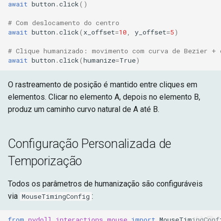
await
button
.
click
()
# Com deslocamento do centro
await
button
.
click
(
x_offset
=
10
,
y_offset
=
5
)
# Clique humanizado: movimento com curva de Bezier + 
await
button
.
click
(
humanize
=
True
)
O rastreamento de posição é mantido entre cliques em
elementos. Clicar no elemento A, depois no elemento B,
produz um caminho curvo natural de A até B.
Configuração Personalizada de
Temporização
Todos os parâmetros de humanização são configuráveis
via
:
MouseTimingConfig
from
pydoll.interactions.mouse
import
MouseTimingConf