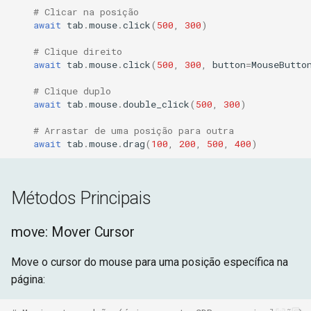
# Clicar na posição
await
tab
.
mouse
.
click
(
500
,
300
)
Pausa Pré-Clique
# Clique direito
await
tab
.
mouse
.
click
(
500
,
300
,
button
=
MouseButto
Cliques Humanizados
Automáticos em Elementos
# Clique duplo
await
tab
.
mouse
.
double_click
(
500
,
300
)
Configuração Personalizada
# Arrastar de uma posição para outra
de Temporização
await
tab
.
mouse
.
drag
(
100
,
200
,
500
,
400
)
Rastreamento de Posição
Métodos Principais
Modo Debug
move: Mover Cursor
Exemplos Práticos
Move o cursor do mouse para uma posição específica na
Clicar em um Botão com
página:
Movimento Realista