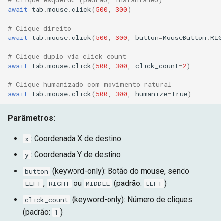
# Clique esquerdo (padrão, instantâneo)
await
tab
.
mouse
.
click
(
500
,
300
)
# Clique direito
await
tab
.
mouse
.
click
(
500
,
300
,
button
=
MouseButton
.
RI
# Clique duplo via click_count
await
tab
.
mouse
.
click
(
500
,
300
,
click_count
=
2
)
# Clique humanizado com movimento natural
await
tab
.
mouse
.
click
(
500
,
300
,
humanize
=
True
)
Parâmetros:
: Coordenada X de destino
x
: Coordenada Y de destino
y
(keyword-only): Botão do mouse, sendo
button
,
ou
(padrão:
)
LEFT
RIGHT
MIDDLE
LEFT
(keyword-only): Número de cliques
click_count
(padrão:
)
1