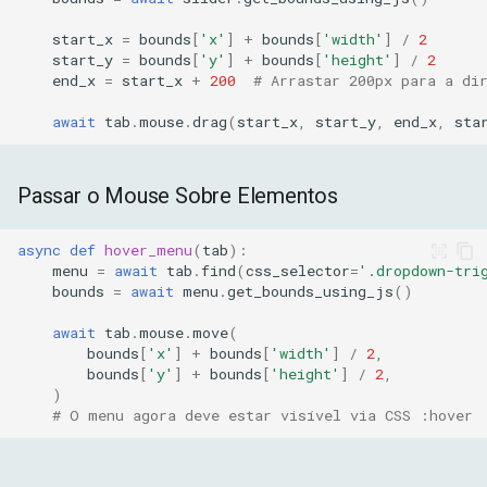
start_x
=
bounds
[
'x'
]
+
bounds
[
'width'
]
/
2
start_y
=
bounds
[
'y'
]
+
bounds
[
'height'
]
/
2
end_x
=
start_x
+
200
# Arrastar 200px para a di
await
tab
.
mouse
.
drag
(
start_x
,
start_y
,
end_x
,
sta
Passar o Mouse Sobre Elementos
async
def
hover_menu
(
tab
):
menu
=
await
tab
.
find
(
css_selector
=
'.dropdown-tri
bounds
=
await
menu
.
get_bounds_using_js
()
await
tab
.
mouse
.
move
(
bounds
[
'x'
]
+
bounds
[
'width'
]
/
2
,
bounds
[
'y'
]
+
bounds
[
'height'
]
/
2
,
)
# O menu agora deve estar visível via CSS :hover