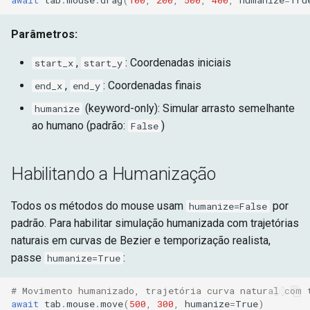
await
tab
.
mouse
.
drag
(
100
,
200
,
500
,
400
,
humanize
=
Tru
Parâmetros:
,
: Coordenadas iniciais
start_x
start_y
,
: Coordenadas finais
end_x
end_y
(keyword-only): Simular arrasto semelhante
humanize
ao humano (padrão:
)
False
Habilitando a Humanização
Todos os métodos do mouse usam
por
humanize=False
padrão. Para habilitar simulação humanizada com trajetórias
naturais em curvas de Bezier e temporização realista,
passe
:
humanize=True
# Movimento humanizado, trajetória curva natural com 
await
tab
.
mouse
.
move
(
500
,
300
,
humanize
=
True
)