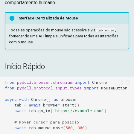
Arquitetura Shadow DOM
comportamento humano.
g
drag: Arrastar e Soltar
Alvo
Tempo de Execução
s
Interface Centralizada de Mouse
Habilitando a Humanização
Fetch
Armazenamento
e
Todas as operações do mouse são acessíveis via
,
tab.mouse
fornecendo uma API limpa e unificada para todas as interações
a
Modo Humanizado
Alvo
com o mouse.
r
Trajetórias com Curvas de
c
Bezier
Início Rápido
h
Temporização pela Lei de
Fitts
from
pydoll.browser.chromium
import
Chrome
from
pydoll.protocol.input.types
import
MouseButton
Perfil de Velocidade
async
with
Chrome
()
as
browser
:
Minimum-Jerk
tab
=
await
browser
.
start
()
await
tab
.
go_to
(
'https://example.com'
)
Tremor Fisiológico
# Mover cursor para posição
await
tab
.
mouse
.
move
(
500
,
300
)
Overshoot e Correção