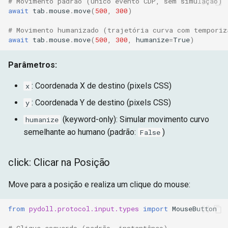
# Movimento padrão (único evento CDP, sem simulação)
Arrastar um Slider
await
tab
.
mouse
.
move
(
500
,
300
)
# Movimento humanizado (trajetória curva com temporiz
Passar o Mouse Sobre
await
tab
.
mouse
.
move
(
500
,
300
,
humanize
=
True
)
Elementos
Parâmetros:
Aprenda Mais
: Coordenada X de destino (pixels CSS)
x
: Coordenada Y de destino (pixels CSS)
y
(keyword-only): Simular movimento curvo
humanize
semelhante ao humano (padrão:
)
False
click: Clicar na Posição
Move para a posição e realiza um clique do mouse:
from
pydoll.protocol.input.types
import
MouseButton