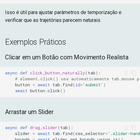
Isso é útil para ajustar parâmetros de temporização e
verificar que as trajetórias parecem naturais.
Exemplos Práticos
Clicar em um Botão com Movimento Realista
async
def
click_button_naturally
(
tab
):
# element.click() usa automaticamente tab.mouse p
button
=
await
tab
.
find
(
id
=
'submit'
)
await
button
.
click
()
Arrastar um Slider
async
def
drag_slider
(
tab
):
slider
=
await
tab
.
find
(
css_selector
=
'.slider-han
bounds
=
await
slider
.
get_bounds_using_js
()