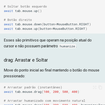
# Soltar botão esquerdo
await
tab
.
mouse
.
up
()
# Botão direito
await
tab
.
mouse
.
down
(
button
=
MouseButton
.
RIGHT
)
await
tab
.
mouse
.
up
(
button
=
MouseButton
.
RIGHT
)
Esses são primitivos que operam na posição atual do
cursor e não possuem parâmetro
.
humanize
drag: Arrastar e Soltar
Move do ponto inicial ao final mantendo o botão do mouse
pressionado:
# Arrastar padrão (instantâneo)
await
tab
.
mouse
.
drag
(
100
,
200
,
500
,
400
)
# Arrastar humanizado com movimento natural