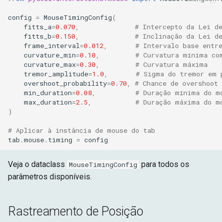
config
=
MouseTimingConfig
(
fitts_a
=
0.070
,
# Intercepto da Lei d
fitts_b
=
0.150
,
# Inclinação da Lei d
frame_interval
=
0.012
,
# Intervalo base entr
curvature_min
=
0.10
,
# Curvatura mínima co
curvature_max
=
0.30
,
# Curvatura máxima
tremor_amplitude
=
1.0
,
# Sigma do tremor em 
overshoot_probability
=
0.70
,
# Chance de overshoot
min_duration
=
0.08
,
# Duração mínima do m
max_duration
=
2.5
,
# Duração máxima do m
)
# Aplicar à instância de mouse do tab
tab
.
mouse
.
timing
=
config
Veja o dataclass
para todos os
MouseTimingConfig
parâmetros disponíveis.
Rastreamento de Posição