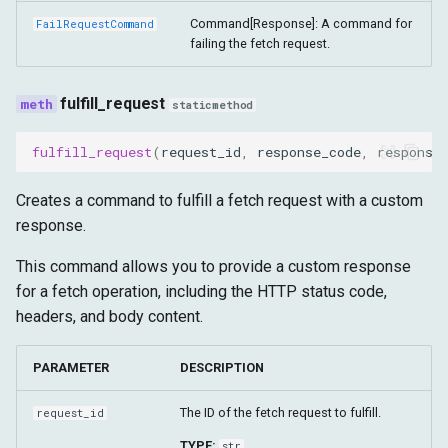
Command[Response]: A command for
FailRequestCommand
failing the fetch request.
fulfill_request
staticmethod
fulfill_request
(
request_id
,
response_code
,
response
Creates a command to fulfill a fetch request with a custom
response.
This command allows you to provide a custom response
for a fetch operation, including the HTTP status code,
headers, and body content.
PARAMETER
DESCRIPTION
The ID of the fetch request to fulfill.
request_id
TYPE:
str