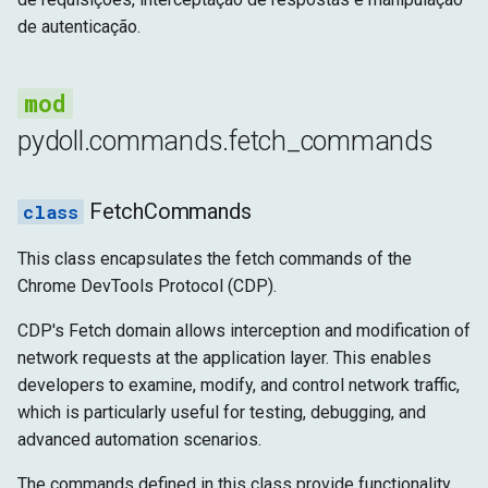
Configuração
Arquitetura Shadow DOM
g
de autenticação.
Tempo de Execução
fail_request
s
Avançado
Armazenamento
fulfill_request
e
a
pydoll.commands.fetch_commands
Alvo
get_response_body
r
continue_response
FetchCommands
c
take_response_body_as_stream
h
This class encapsulates the fetch commands of the
Chrome DevTools Protocol (CDP).
Uso
CDP's Fetch domain allows interception and modification of
Funcionalidades Principais
network requests at the application layer. This enables
developers to examine, modify, and control network traffic,
Interceptação de
which is particularly useful for testing, debugging, and
Requisição
advanced automation scenarios.
The commands defined in this class provide functionality
Modificação de Requisição