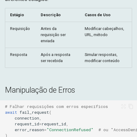
Estágio
Descrição
Casos de Uso
Requisição
Antes da
Modificar cabeçalhos,
requisição ser
URL, método
enviada
Resposta
Após a resposta
Simular respostas,
ser recebida
modificar conteúdo
Manipulação de Erros
# Falhar requisições com erros específicos
await
fail_request
(
connection
,
request_id
=
request_id
,
error_reason
=
"ConnectionRefused"
# ou "AccessDen
)