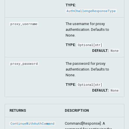
TYPE:
AuthChallengeResponseType
The username for proxy
proxy_username
authentication. Defaults to
None.
TYPE:
Optional
[
str
]
DEFAULT:
None
The password for proxy
proxy_password
authentication. Defaults to
None.
TYPE:
Optional
[
str
]
DEFAULT:
None
RETURNS
DESCRIPTION
Command[Response]: A
ContinueWithAuthCommand