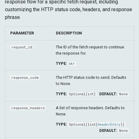
response flow for a specific fetch request, including
customizing the HTTP status code, headers, and response
phrase.
PARAMETER
DESCRIPTION
The ID of the fetch request to continue
request_id
the response for.
TYPE:
str
The HTTP status code to send. Defaults
response_code
to None.
TYPE:
DEFAULT:
Optional
[
int
]
None
A list of response headers. Defaults to
response_headers
None.
TYPE:
Optional
[
list
[
HeaderEntry
]]
DEFAULT:
None