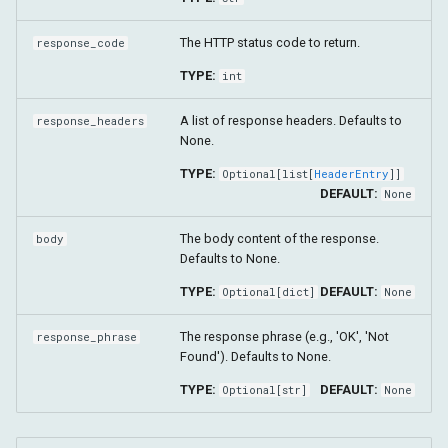
The HTTP status code to return.
response_code
TYPE:
int
A list of response headers. Defaults to
response_headers
None.
TYPE:
Optional
[
list
[
HeaderEntry
]]
DEFAULT:
None
The body content of the response.
body
Defaults to None.
TYPE:
DEFAULT:
Optional
[
dict
]
None
The response phrase (e.g., 'OK', 'Not
response_phrase
Found'). Defaults to None.
TYPE:
DEFAULT:
Optional
[
str
]
None