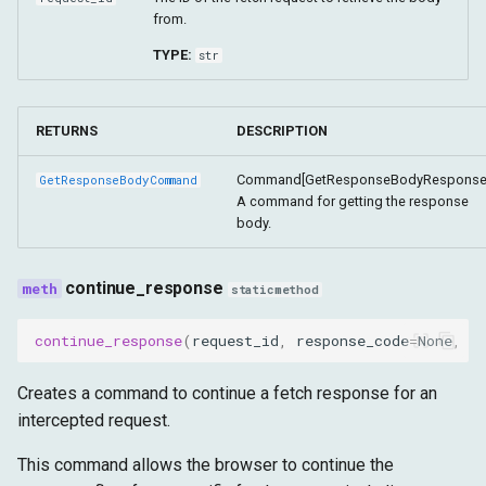
from.
TYPE:
str
RETURNS
DESCRIPTION
Command[GetResponseBodyResponse]
GetResponseBodyCommand
A command for getting the response
body.
continue_response
staticmethod
continue_response
(
request_id
,
response_code
=
None
,
r
Creates a command to continue a fetch response for an
intercepted request.
This command allows the browser to continue the