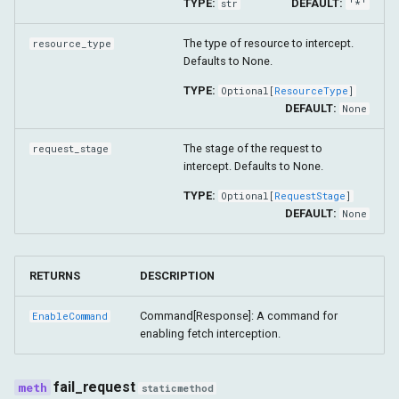
TYPE:
DEFAULT:
str
'*'
The type of resource to intercept.
resource_type
Defaults to None.
TYPE:
Optional
[
ResourceType
]
DEFAULT:
None
The stage of the request to
request_stage
intercept. Defaults to None.
TYPE:
Optional
[
RequestStage
]
DEFAULT:
None
RETURNS
DESCRIPTION
Command[Response]: A command for
EnableCommand
enabling fetch interception.
fail_request
staticmethod