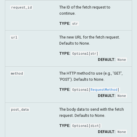
Estágios da Requisição
The ID of the fetch request to
request_id
continue.
Manipulação de Erros
TYPE:
str
Integração com Comandos de
The new URL for the fetch request.
url
Rede (Network)
Defaults to None.
TYPE:
Optional
[
str
]
DEFAULT:
None
The HTTP method to use (e.g., 'GET',
method
'POST'). Defaults to None.
TYPE:
Optional
[
RequestMethod
]
DEFAULT:
None
The body data to send with the fetch
post_data
request. Defaults to None.
TYPE:
Optional
[
dict
]
DEFAULT:
None