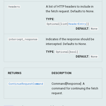
A list of HTTP headers to include in
headers
the fetch request. Defaults to None.
TYPE:
Optional
[
list
[
HeaderEntry
]]
DEFAULT:
None
Indicates if the response should be
intercept_response
intercepted. Defaults to None.
TYPE:
Optional
[
bool
]
DEFAULT:
None
RETURNS
DESCRIPTION
Command[Response]: A
ContinueRequestCommand
command for continuing the fetch
request.