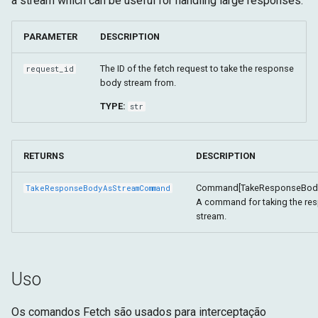
a stream which can be useful for handling large responses.
PARAMETER
DESCRIPTION
The ID of the fetch request to take the response
request_id
body stream from.
TYPE:
str
RETURNS
DESCRIPTION
Command[TakeResponseBody
TakeResponseBodyAsStreamCommand
A command for taking the re
stream.
Uso
Os comandos Fetch são usados para interceptação