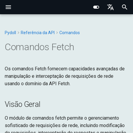
I
English
n
Português (BR)
Pydoll
Referência da API
Comandos
Conceitos Fundamentais
Fundamentos Centrais
Chrome
Elemento Web
Manipulador de Conexão
Visão Geral
Tipos Base
Constantes
Structured Extraction
Interações Humanas
Monitoramento de Rede
Gerenciamento de Abas
Opções do Navegador
Bypass de Captcha
Protocolo Chrome DevToo
Domínio do Navegador
Fundamentos de Rede
Fingerprinting de Rede
Seletores CSS vs XPath
i
中文
Comandos Fetch
Comportamental
t
Pesquisa de Elementos
Arquitetura Interna
Edge
Shadow Root
Gerenciadores
Navegador
Exceções
fetch_commands
Controle de Teclado
Interceptação de Requisiç
Contextos do Navegador
Preferências do Navegado
Camada de Conexão
Domínio da Aba
Proxies HTTP/HTTPS
Fingerprinting do Navegad
Sistema de Eventos
i
Os comandos Fetch fornecem capacidades avançadas de
Data Extraction
Rede e Segurança
Opções
Mixins
DOM
Utilitários
FetchCommands
Controle do Mouse
Requisições HTTP no
Cookies e Sessões
Configuração de Proxy
Sistema de Tipos Python
Domínio do WebElement
Proxies SOCKS
Fingerprinting
a
manipulação e interceptação de requisições de rede
Contexto do Navegador
Conexões Remotas
Comportamental
usando o domínio da API Fetch.
Automação
Fingerprinting
Aba
Fetch
continue_request
Operações com Arquivos
Iframes & Contexts
Mixin FindElements
Detecção de Proxy
l
Gravação de Rede HAR
Decorator Retry
Técnicas de Evasão
i
Rede
Guias Práticos
Requisições
Entrada
continue_request_with_auth
IFrames
Arquitetura de Eventos
Construindo Servidores Pr
Visão Geral
z
Gerenciamento do
Gerenciadores
Rede
disable
Capturas e PDF
Arquitetura de Requisições
Legal & Ética
i
O módulo de comandos fetch permite o gerenciamento
Navegador
do Navegador
sofisticado de requisições de rede, incluindo modificação
n
Página
enable
de requisições, interceptação de respostas e manipulação