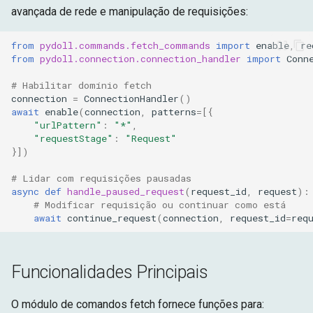
avançada de rede e manipulação de requisições:
from
pydoll.commands.fetch_commands
import
enable
,
re
from
pydoll.connection.connection_handler
import
Conn
# Habilitar domínio fetch
connection
=
ConnectionHandler
()
await
enable
(
connection
,
patterns
=
[{
"urlPattern"
:
"*"
,
"requestStage"
:
"Request"
}])
# Lidar com requisições pausadas
async
def
handle_paused_request
(
request_id
,
request
):
# Modificar requisição ou continuar como está
await
continue_request
(
connection
,
request_id
=
req
Funcionalidades Principais
O módulo de comandos fetch fornece funções para: