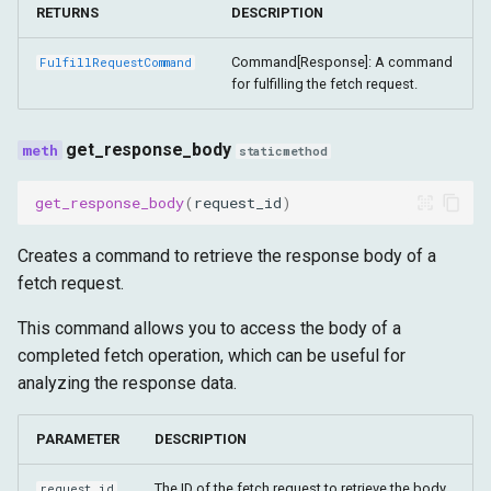
RETURNS
DESCRIPTION
Command[Response]: A command
FulfillRequestCommand
for fulfilling the fetch request.
get_response_body
staticmethod
get_response_body
(
request_id
)
Creates a command to retrieve the response body of a
fetch request.
This command allows you to access the body of a
completed fetch operation, which can be useful for
analyzing the response data.
PARAMETER
DESCRIPTION
The ID of the fetch request to retrieve the body
request_id