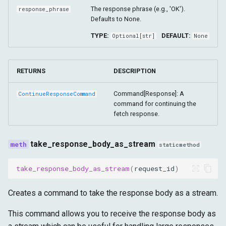
The response phrase (e.g., 'OK').
response_phrase
Defaults to None.
TYPE:
DEFAULT:
Optional
[
str
]
None
RETURNS
DESCRIPTION
Command[Response]: A
ContinueResponseCommand
command for continuing the
fetch response.
take_response_body_as_stream
staticmethod
take_response_body_as_stream
(
request_id
)
Creates a command to take the response body as a stream.
This command allows you to receive the response body as