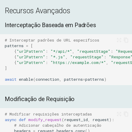
Recursos Avançados
Interceptação Baseada em Padrões
# Interceptar padrões de URL específicos
patterns
=
[
{
"urlPattern"
:
"*/api/*"
,
"requestStage"
:
"Reque
{
"urlPattern"
:
"*.js"
,
"requestStage"
:
"Response
{
"urlPattern"
:
"https://example.com/*"
,
"request
]
await
enable
(
connection
,
patterns
=
patterns
)
Modificação de Requisição
# Modificar requisições interceptadas
async
def
modify_request
(
request_id
,
request
):
# Adicionar cabeçalho de autenticação
headers
=
request
.
headers
.
copy
()