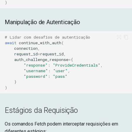
)
Manipulação de Autenticação
# Lidar com desafios de autenticação
await
continue_with_auth
(
connection
,
request_id
=
request_id
,
auth_challenge_response
=
{
"response"
:
"ProvideCredentials"
,
"username"
:
"user"
,
"password"
:
"pass"
}
)
Estágios da Requisição
Os comandos Fetch podem interceptar requisições em
diferentes estágios: