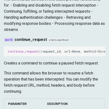
for: - Enabling and disabling fetch request interception -
Continuing, fulfilling, or failing intercepted requests -
Manipulação de Resposta
Handling authentication challenges - Retrieving and
modifying response bodies - Processing response data as
Autenticação
streams
Recursos Avançados
continue_request
staticmethod
Interceptação Baseada em
continue_request
(
request_id
,
url
=
None
,
method
=
None
,
Padrões
Creates a command to continue a paused fetch request.
Modificação de Requisição
This command allows the browser to resume a fetch
Simulação de Resposta
operation that has been intercepted. You can modify the
(Mocking)
fetch request URL, method, headers, and body before
continuing.
Manipulação de
Autenticação
PARAMETER
DESCRIPTION