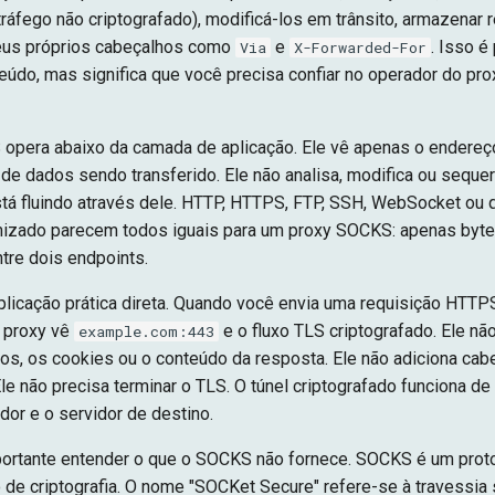
 tráfego não criptografado), modificá-los em trânsito, armazenar
seus próprios cabeçalhos como
e
. Isso é
Via
X-Forwarded-For
teúdo, mas significa que você precisa confiar no operador do p
pera abaixo da camada de aplicação. Ele vê apenas o endereço
 de dados sendo transferido. Ele não analisa, modifica ou sequ
stá fluindo através dele. HTTP, HTTPS, FTP, SSH, WebSocket ou 
mizado parecem todos iguais para um proxy SOCKS: apenas byt
tre dois endpoints.
licação prática direta. Quando você envia uma requisição HTTP
 proxy vê
e o fluxo TLS criptografado. Ele nã
example.com:443
os, os cookies ou o conteúdo da resposta. Ele não adiciona cab
Ele não precisa terminar o TLS. O túnel criptografado funciona de
dor e o servidor de destino.
portante entender o que o SOCKS não fornece. SOCKS é um proto
 de criptografia. O nome "SOCKet Secure" refere-se à travessia