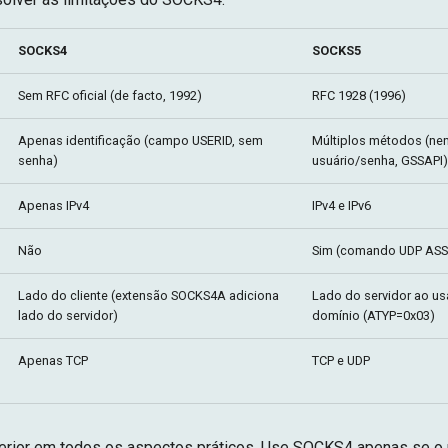
SOCKS4
SOCKS5
Sem RFC oficial (de facto, 1992)
RFC 1928 (1996)
Apenas identificação (campo USERID, sem
Múltiplos métodos (ne
senha)
usuário/senha, GSSAPI)
Apenas IPv4
IPv4 e IPv6
Não
Sim (comando UDP ASS
Lado do cliente (extensão SOCKS4A adiciona
Lado do servidor ao u
lado do servidor)
domínio (ATYP=0x03)
Apenas TCP
TCP e UDP
rior em todos os aspectos práticos. Use SOCKS4 apenas se o 