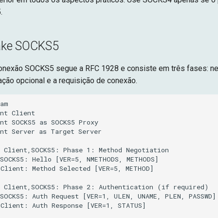
.
ake SOCKS5
onexão SOCKS5 segue a RFC 1928 e consiste em três fases: n
ação opcional e a requisição de conexão.
am

nt Client

nt SOCKS5 as SOCKS5 Proxy

nt Server as Target Server

 Client,SOCKS5: Phase 1: Method Negotiation

SOCKS5: Hello [VER=5, NMETHODS, METHODS]

Client: Method Selected [VER=5, METHOD]

 Client,SOCKS5: Phase 2: Authentication (if required)

SOCKS5: Auth Request [VER=1, ULEN, UNAME, PLEN, PASSWD]

Client: Auth Response [VER=1, STATUS]
