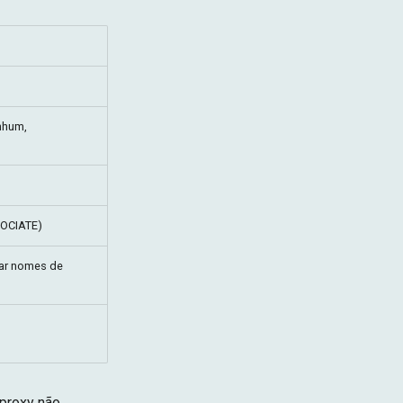
nhum,
OCIATE)
sar nomes de
proxy não