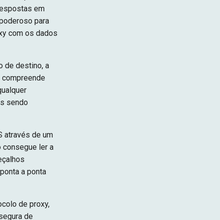
 respostas em
 poderoso para
roxy com os dados
 de destino, a
er compreende
qualquer
es sendo
S através de um
o consegue ler a
eçalhos
 ponta a ponta
colo de proxy,
 segura de