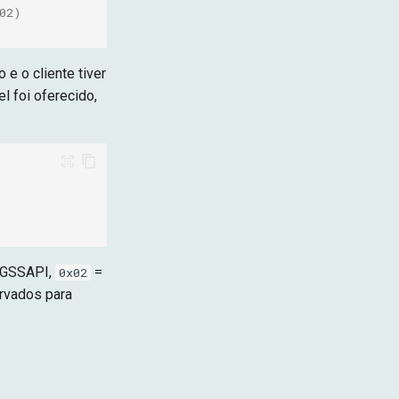
02)
e o cliente tiver
l foi oferecido,
GSSAPI,
=
0x02
rvados para