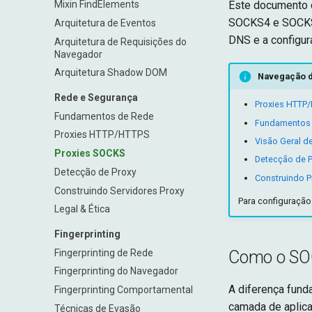
Mixin FindElements
Este documento c
SOCKS4 e SOCKS5
Arquitetura de Eventos
DNS e a configura
Arquitetura de Requisições do
Navegador
Arquitetura Shadow DOM
Navegação 
Rede e Segurança
Proxies HTTP
Fundamentos de Rede
Fundamentos
Proxies HTTP/HTTPS
Visão Geral d
Proxies SOCKS
Detecção de P
Detecção de Proxy
Construindo P
Construindo Servidores Proxy
Para configuração 
Legal & Ética
Fingerprinting
Fingerprinting de Rede
Como o SOC
Fingerprinting do Navegador
A diferença fund
Fingerprinting Comportamental
camada de aplica
Técnicas de Evasão