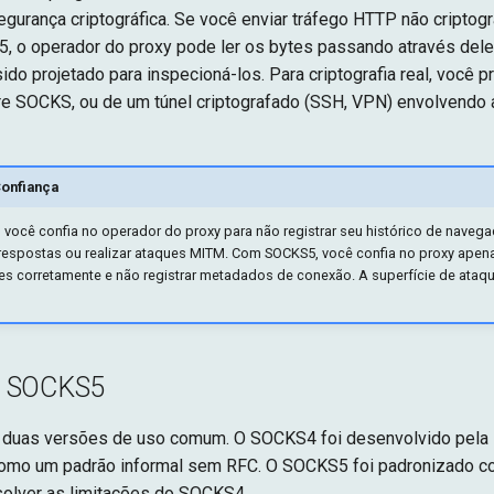
segurança criptográfica. Se você enviar tráfego HTTP não criptog
, o operador do proxy pode ler os bytes passando através del
ido projetado para inspecioná-los. Para criptografia real, você p
 SOCKS, ou de um túnel criptografado (SSH, VPN) envolvendo 
onfiança
 você confia no operador do proxy para não registrar seu histórico de navega
 respostas ou realizar ataques MITM. Com SOCKS5, você confia no proxy apen
s corretamente e não registrar metadados de conexão. A superfície de ataq
s SOCKS5
duas versões de uso comum. O SOCKS4 foi desenvolvido pela N
omo um padrão informal sem RFC. O SOCKS5 foi padronizado 
olver as limitações do SOCKS4.