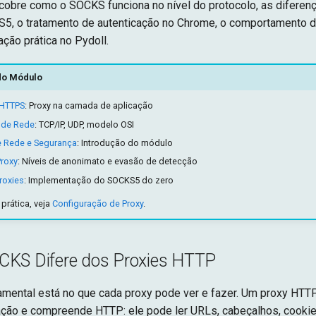
obre como o SOCKS funciona no nível do protocolo, as diferenç
, o tratamento de autenticação no Chrome, o comportamento d
ção prática no Pydoll.
do Módulo
/HTTPS
: Proxy na camada de aplicação
 de Rede
: TCP/IP, UDP, modelo OSI
e Rede e Segurança
: Introdução do módulo
roxy
: Níveis de anonimato e evasão de detecção
roxies
: Implementação do SOCKS5 do zero
prática, veja
Configuração de Proxy
.
KS Difere dos Proxies HTTP
amental está no que cada proxy pode ver e fazer. Um proxy HTT
ção e compreende HTTP: ele pode ler URLs, cabeçalhos, cooki