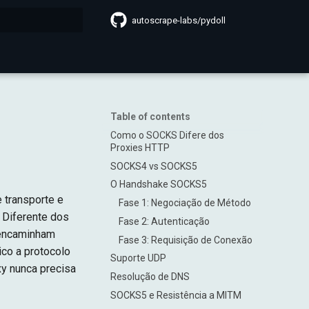
autoscrape-labs/pydoll
search
Table of contents
Como o SOCKS Difere dos
Proxies HTTP
SOCKS4 vs SOCKS5
O Handshake SOCKS5
 transporte e
Fase 1: Negociação de Método
 Diferente dos
Fase 2: Autenticação
 encaminham
Fase 3: Requisição de Conexão
co a protocolo
Suporte UDP
xy nunca precisa
Resolução de DNS
SOCKS5 e Resistência a MITM