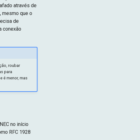
rafado através de
e, mesmo que o
recisa de
a conexão
ção, roubar
as para
ue é menor, mas
EC no início
como RFC 1928