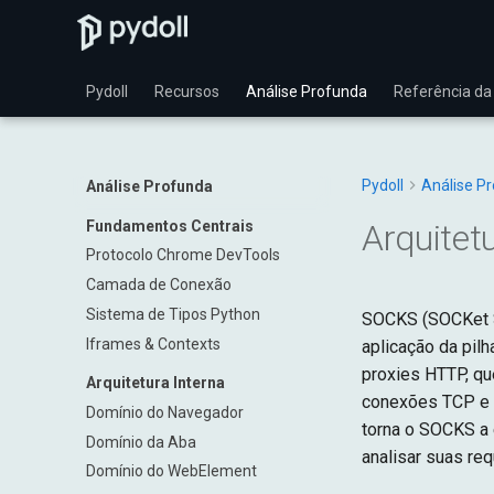
Pydoll
Recursos
Análise Profunda
Referência da
Pydoll
Análise P
Análise Profunda
Fundamentos Centrais
Arquitet
Protocolo Chrome DevTools
Camada de Conexão
Sistema de Tipos Python
SOCKS (SOCKet Se
Iframes & Contexts
aplicação da pil
proxies HTTP, q
Arquitetura Interna
conexões TCP e 
Domínio do Navegador
torna o SOCKS a 
Domínio da Aba
analisar suas re
Domínio do WebElement