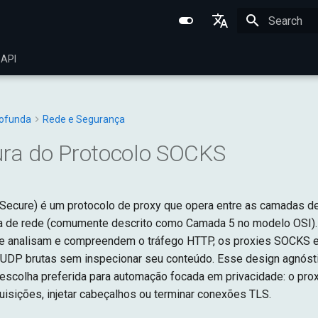
Initializing 
English
 API
Português (BR)
中文
rofunda
Rede e Segurança
ura do Protocolo SOCKS
cure) é um protocolo de proxy que opera entre as camadas de
ha de rede (comumente descrito como Camada 5 no modelo OSI).
ue analisam e compreendem o tráfego HTTP, os proxies SOCKS
UDP brutas sem inspecionar seu conteúdo. Esse design agnósti
escolha preferida para automação focada em privacidade: o pro
quisições, injetar cabeçalhos ou terminar conexões TLS.