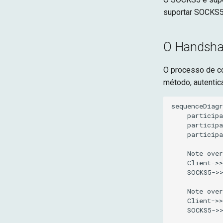
suportar SOCKS5
O Handsh
O processo de c
método, autentic
sequenceDiagr
    participa
    participa
    participa
    Note over
    Client->>
    SOCKS5->>
    Note over
    Client->>
    SOCKS5->>