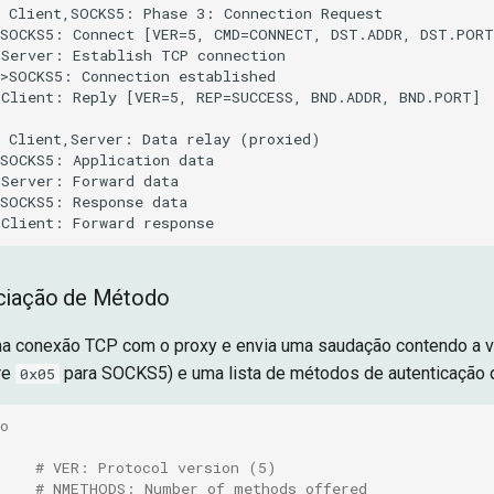
 Client,SOCKS5: Phase 3: Connection Request

SOCKS5: Connect [VER=5, CMD=CONNECT, DST.ADDR, DST.PORT]
Server: Establish TCP connection

>SOCKS5: Connection established

Client: Reply [VER=5, REP=SUCCESS, BND.ADDR, BND.PORT]

 Client,Server: Data relay (proxied)

SOCKS5: Application data

Server: Forward data

SOCKS5: Response data

>Client: Forward response
ciação de Método
ma conexão TCP com o proxy e envia uma saudação contendo a 
re
para SOCKS5) e uma lista de métodos de autenticação q
0x05
o
# VER: Protocol version (5)
# NMETHODS: Number of methods offered