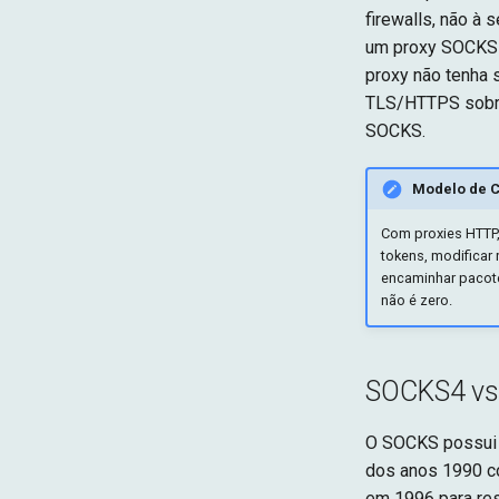
firewalls, não à 
um proxy SOCKS5
proxy não tenha s
TLS/HTTPS sobre
SOCKS.
Modelo de C
Com proxies HTTP,
tokens, modificar
encaminhar pacote
não é zero.
SOCKS4 v
O SOCKS possui 
dos anos 1990 c
em 1996 para res