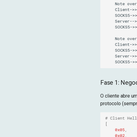
    Note over
    Client->>
    SOCKS5->>
    Server-->
    SOCKS5->>
    Note over
    Client->>
    SOCKS5->>
    Server->>
    SOCKS5->
Fase 1: Nego
O cliente abre u
protocolo (semp
# Client Hell
[
0x05
,
0x02
,