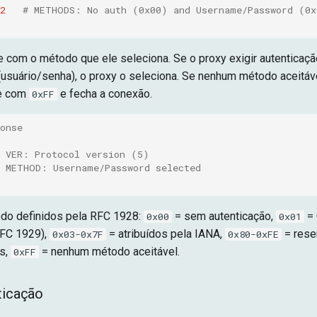
2
# METHODS: No auth (0x00) and Username/Password (0x
 com o método que ele seleciona. Se o proxy exigir autenticação 
usuário/senha), o proxy o seleciona. Se nenhum método aceitáve
de com
e fecha a conexão.
0xFF
onse
# VER: Protocol version (5)
# METHOD: Username/Password selected
do definidos pela RFC 1928:
= sem autenticação,
= 
0x00
0x01
RFC 1929),
= atribuídos pela IANA,
= rese
0x03-0x7F
0x80-0xFE
s,
= nenhum método aceitável.
0xFF
ticação