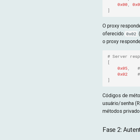
0x00
,
0x0
]
O proxy responde
oferecido
(
0x02
o proxy respon
# Server resp
[
0x05
,
0x02
]
Códigos de méto
usuário/senha (
métodos privado
Fase 2: Auten