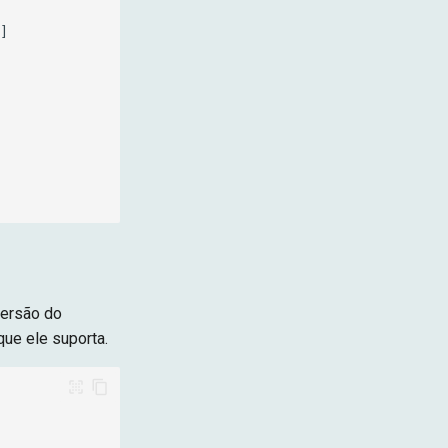


versão do
ue ele suporta.