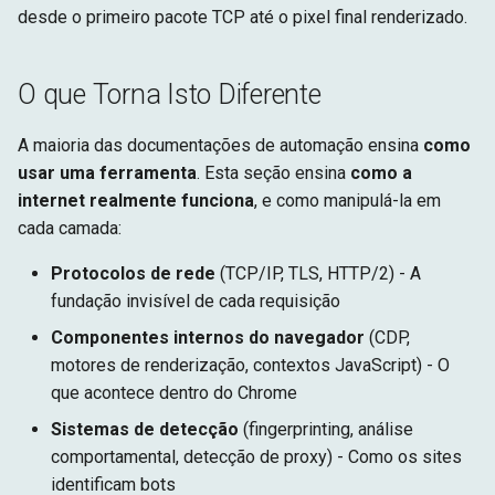
Configuração
Arquitetura Shadow DOM
g
desde o primeiro pacote TCP até o pixel final renderizado.
Alvo
Tempo de Execução
s
Avançado
Fetch
Armazenamento
O que Torna Isto Diferente
e
a
Alvo
A maioria das documentações de automação ensina
como
usar uma ferramenta
. Esta seção ensina
como a
r
internet realmente funciona
, e como manipulá-la em
c
cada camada:
h
Protocolos de rede
(TCP/IP, TLS, HTTP/2) - A
fundação invisível de cada requisição
Componentes internos do navegador
(CDP,
motores de renderização, contextos JavaScript) - O
que acontece dentro do Chrome
Sistemas de detecção
(fingerprinting, análise
comportamental, detecção de proxy) - Como os sites
identificam bots