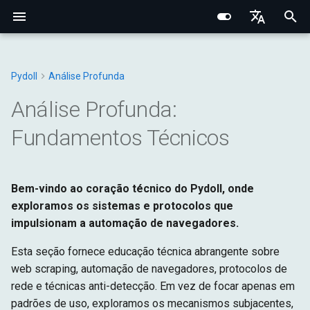
I
English
n
Português (BR)
Pydoll
Análise Profunda
Conceitos Fundamentais
Protocolo Chrome DevTools
Domínio do Navegador
Fundamentos de Rede
Fingerprinting de Rede
Seletores CSS vs XPath
Navegador
Structured Extraction
Interações Humanas
Monitoramento de Rede
Gerenciamento de Abas
Opções do Navegador
Bypass de Captcha
Chrome
Elemento Web
Manipulador de Conexão
Navegador
Tipos Base
Constantes
i
中文
Análise Profunda:
Comportamental
t
Pesquisa de Elementos
Camada de Conexão
Domínio da Aba
Proxies HTTP/HTTPS
Fingerprinting do Navegador
Elementos
Controle de Teclado
Interceptação de Requisiç
Contextos do Navegador
Preferências do Navegado
Edge
Shadow Root
Gerenciadores
DOM
Navegador
Exceções
Fundamentos Técnicos
Sistema de Eventos
i
Data Extraction
Sistema de Tipos Python
Domínio do WebElement
Proxies SOCKS
Fingerprinting
Conexão
Controle do Mouse
Requisições HTTP no
Cookies e Sessões
Configuração de Proxy
Opções
Mixins
Entrada
DOM
Utilitários
a
Comportamental
Contexto do Navegador
Conexões Remotas
Bem-vindo ao coração técnico do Pydoll, onde
Automação
Iframes & Contexts
Mixin FindElements
Detecção de Proxy
Comandos
Operações com Arquivos
Aba
Rede
Fetch
l
exploramos os sistemas e protocolos que
Técnicas de Evasão
Gravação de Rede HAR
Decorator Retry
i
impulsionam a automação de navegadores.
Rede
Arquitetura de Eventos
Construindo Servidores Proxy
Protocolo
IFrames
Requisições
Página
Entrada
z
Esta seção fornece educação técnica abrangente sobre
Gerenciamento do
Arquitetura de Requisições
Legal & Ética
Núcleo
Capturas e PDF
Gerenciadores
Tempo de Execução
Rede
web scraping, automação de navegadores, protocolos de
i
Navegador
do Navegador
rede e técnicas anti-detecção. Em vez de focar apenas em
n
Armazenamento
Página
padrões de uso, exploramos os mecanismos subjacentes,