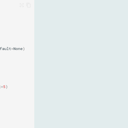
fault
=
None
)
t
=
5
)