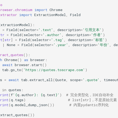
io
browser.chromium
import
Chrome
extractor
import
ExtractionModel
,
Field
ExtractionModel
):
r
=
Field
(
selector
=
'.text'
,
description
=
'引用文本'
)
str
=
Field
(
selector
=
'.author'
,
description
=
'作者'
)
st
[
str
]
=
Field
(
selector
=
'.tag'
,
description
=
'标签'
)
t
|
None
=
Field
(
selector
=
'.year'
,
description
=
'年份'
,
de
ract_quotes
():
h
Chrome
()
as
browser
:
await
browser
.
start
()
tab
.
go_to
(
'https://quotes.toscrape.com'
)
s
=
await
tab
.
extract_all
(
Quote
,
scope
=
'.quote'
,
timeou
in
quotes
:
rint
(
f
'
{
q
.
author
}
: 
{
q
.
text
}
'
)
# 完全类型化，IDE自动补全
rint
(
q
.
tags
)
# list[str]，不是原始元素
rint
(
q
.
model_dump_json
())
# 内置pydantic序列化
extract_quotes
())