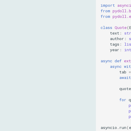
import
async
from
pydoll.
from
pydoll.
class
Quote
(
text
:
st
author
:
tags
:
li
year
:
in
async
def
ext
async
wit
tab
=
await
quote
for
q
p
p
p
asyncio
.
run
(