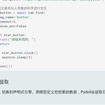
找元素并以人类般的时序进行交互
button
=
await
tab
.
find
(
tag_name
=
'button'
,
timeout
=
5
,
aise_exc
=
False
t
star_button
:
rint
(
"按钮未找到。"
)
eturn
star_button
.
click
()
asyncio
.
sleep
(
3
)
main
())
据提取
切换到声明式引擎。用模型定义您想要的数据，Pydoll会提取
。