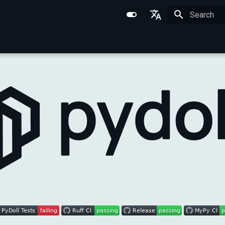
Initializing 
English
Português (BR)
中文