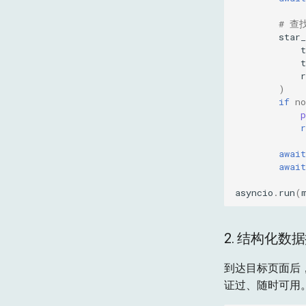
# 查
star_
r
)
if
no
p
r
await
await
asyncio
.
run
(
2. 结构化数
到达目标页面后，
证过、随时可用