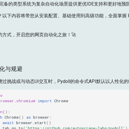
: 完备的类型系统为复杂自动化场景提供更优IDE支持和更好地预
以下内容将带您从安装配置、基础使用到高级功能，全面掌握 Pyd
的方式，开启您的网页自动化之旅！🚀
动化与规避
过挑战或与动态UI交互时，Pydoll的命令式API默认以人性化
io
browser.chromium
import
Chrome
in
():
h
Chrome
()
as
browser
:
await
browser
.
start
()
tab
.
go_to
(
'https://github.com/autoscrape-labs/pydoll'
)