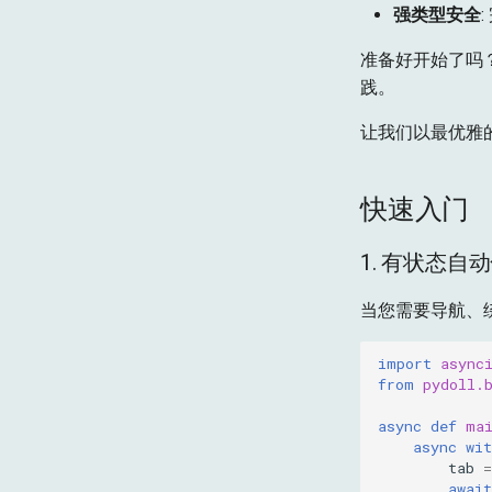
强类型安全
准备好开始了吗？
践。
让我们以最优雅
快速入门
1. 有状态自
当您需要导航、绕
import
async
from
pydoll.
async
def
ma
async
wit
tab
=
await