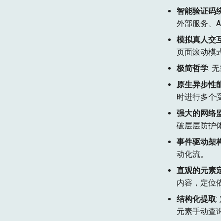
智能验证码
外部服务、
模拟真人交
页面滚动模
极简哲学
:
原生异步性
时进行多个
强大的网络
破层层防护
事件驱动架
动化流。
直观的元素
内容，定位
结构化提取
元素手动查