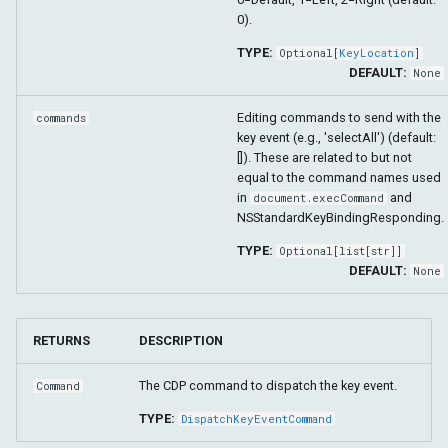
0).
TYPE:
Optional
[
KeyLocation
]
DEFAULT:
None
Editing commands to send with the
commands
key event (e.g., 'selectAll') (default:
[]). These are related to but not
equal to the command names used
in
and
document.execCommand
NSStandardKeyBindingResponding.
TYPE:
Optional
[
list
[
str
]]
DEFAULT:
None
RETURNS
DESCRIPTION
The CDP command to dispatch the key event.
Command
TYPE:
DispatchKeyEventCommand