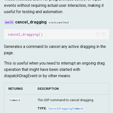
events without requiring actual user interaction, making it
Uso
useful for testing and automation.
Funcionalidades Principais
cancel_dragging
staticmethod
Eventos de Mouse
cancel_dragging
()
Eventos de Teclado
Generates a command to cancel any active dragging in the
page.
Eventos de Toque (Touch)
This is useful when you need to interrupt an ongoing drag
Comportamento Semelhante
operation that might have been started with
ao Humano
dispatchDragEvent or by other means.
RETURNS
DESCRIPTION
The CDP command to cancel dragging.
Command
TYPE:
CancelDraggingCommand