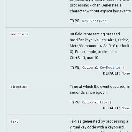
processing - char: Generates a
character without explicit key events
TYPE:
KeyEventType
Bit field representing pressed
modifiers
modifier keys. Values: Alt=1, Ctrl=2,
Meta/Command=4, Shift=8 (default:
0). For example, to simulate
Ctrl+Shift, use 10.
TYPE:
Optional
[
KeyModifier
]
DEFAULT:
None
Time at which the event occurred, in
timestamp
seconds since epoch.
TYPE:
Optional
[
float
]
DEFAULT:
None
Text as generated by processing a
text
virtual key code with a keyboard