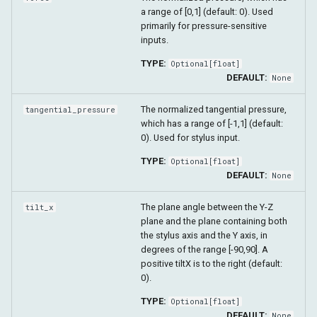
a range of [0,1] (default: 0). Used
primarily for pressure-sensitive
inputs.
TYPE:
Optional
[
float
]
DEFAULT:
None
The normalized tangential pressure,
tangential_pressure
which has a range of [-1,1] (default:
0). Used for stylus input.
TYPE:
Optional
[
float
]
DEFAULT:
None
The plane angle between the Y-Z
tilt_x
plane and the plane containing both
the stylus axis and the Y axis, in
degrees of the range [-90,90]. A
positive tiltX is to the right (default:
0).
TYPE:
Optional
[
float
]
DEFAULT:
None