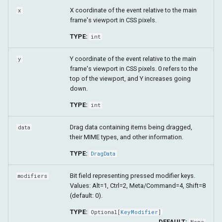
X coordinate of the event relative to the main
x
frame's viewport in CSS pixels.
TYPE:
int
Y coordinate of the event relative to the main
y
frame's viewport in CSS pixels. 0 refers to the
top of the viewport, and Y increases going
down.
TYPE:
int
Drag data containing items being dragged,
data
their MIME types, and other information.
TYPE:
DragData
Bit field representing pressed modifier keys.
modifiers
Values: Alt=1, Ctrl=2, Meta/Command=4, Shift=8
(default: 0).
TYPE:
Optional
[
KeyModifier
]
DEFAULT:
None