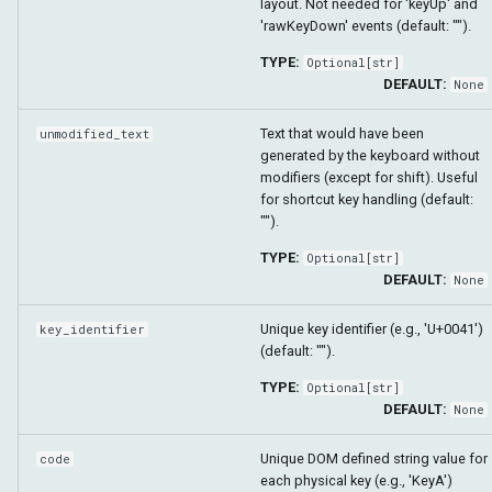
layout. Not needed for 'keyUp' and
'rawKeyDown' events (default: "").
TYPE:
Optional
[
str
]
DEFAULT:
None
Text that would have been
unmodified_text
generated by the keyboard without
modifiers (except for shift). Useful
for shortcut key handling (default:
"").
TYPE:
Optional
[
str
]
DEFAULT:
None
Unique key identifier (e.g., 'U+0041')
key_identifier
(default: "").
TYPE:
Optional
[
str
]
DEFAULT:
None
Unique DOM defined string value for
code
each physical key (e.g., 'KeyA')