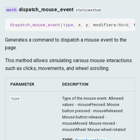
dispatch_mouse_event
staticmethod
dispatch_mouse_event
(
type
,
x
,
y
,
modifiers
=
None
,
ti
Generates a command to dispatch a mouse event to the
page.
This method allows simulating various mouse interactions
such as clicks, movements, and wheel scrolling.
PARAMETER
DESCRIPTION
Type of the mouse event. Allowed
type
values: - mousePressed: Mouse
button pressed - mouseReleased:
Mouse button released -
mouseMoved: Mouse moved -
mouseWheel: Mouse wheel rotated
TYPE:
MouseEventType