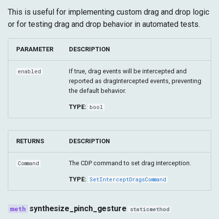
This is useful for implementing custom drag and drop logic
or for testing drag and drop behavior in automated tests.
PARAMETER
DESCRIPTION
If true, drag events will be intercepted and
enabled
reported as dragIntercepted events, preventing
the default behavior.
TYPE:
bool
RETURNS
DESCRIPTION
The CDP command to set drag interception.
Command
TYPE:
SetInterceptDragsCommand
synthesize_pinch_gesture
staticmethod