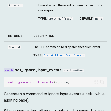
Time at which the event occurred, in seconds
timestamp
since epoch.
TYPE:
DEFAULT:
Optional
[
float
]
None
RETURNS
DESCRIPTION
The CDP command to dispatch the touch event.
Command
TYPE:
DispatchTouchEventCommand
set_ignore_input_events
staticmethod
set_ignore_input_events
(
ignore
)
Generates a command to ignore input events (useful while
auditing page).
When ignore is true, all input events will be ignored, which