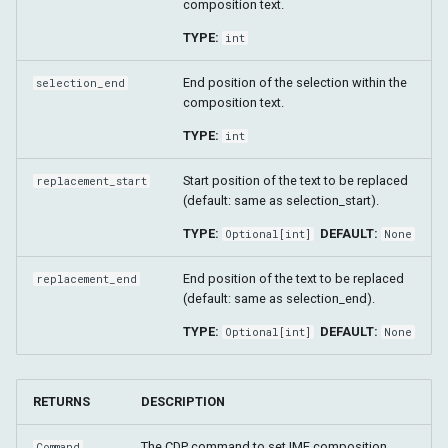
composition text.
TYPE:
int
End position of the selection within the
selection_end
composition text.
TYPE:
int
Start position of the text to be replaced
replacement_start
(default: same as selection_start).
TYPE:
DEFAULT:
Optional
[
int
]
None
End position of the text to be replaced
replacement_end
(default: same as selection_end).
TYPE:
DEFAULT:
Optional
[
int
]
None
RETURNS
DESCRIPTION
The CDP command to set IME composition.
Command