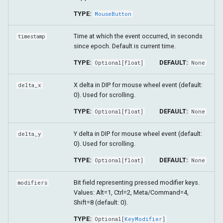
TYPE:
MouseButton
Time at which the event occurred, in seconds
timestamp
since epoch. Default is current time.
TYPE:
DEFAULT:
Optional
[
float
]
None
X delta in DIP for mouse wheel event (default:
delta_x
0). Used for scrolling.
TYPE:
DEFAULT:
Optional
[
float
]
None
Y delta in DIP for mouse wheel event (default:
delta_y
0). Used for scrolling.
TYPE:
DEFAULT:
Optional
[
float
]
None
Bit field representing pressed modifier keys.
modifiers
Values: Alt=1, Ctrl=2, Meta/Command=4,
Shift=8 (default: 0).
TYPE:
Optional
[
KeyModifier
]