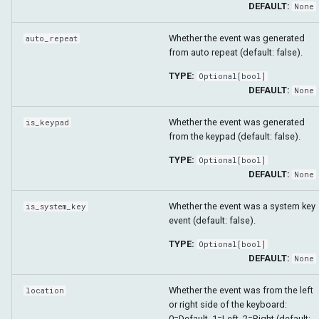
DEFAULT:
None
Whether the event was generated
auto_repeat
from auto repeat (default: false).
TYPE:
Optional
[
bool
]
DEFAULT:
None
Whether the event was generated
is_keypad
from the keypad (default: false).
TYPE:
Optional
[
bool
]
DEFAULT:
None
Whether the event was a system key
is_system_key
event (default: false).
TYPE:
Optional
[
bool
]
DEFAULT:
None
Whether the event was from the left
location
or right side of the keyboard:
0=Default, 1=Left, 2=Right (default: