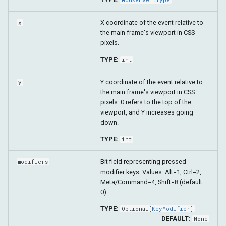
X coordinate of the event relative to
x
the main frame's viewport in CSS
pixels.
TYPE:
int
Y coordinate of the event relative to
y
the main frame's viewport in CSS
pixels. 0 refers to the top of the
viewport, and Y increases going
down.
TYPE:
int
Bit field representing pressed
modifiers
modifier keys. Values: Alt=1, Ctrl=2,
Meta/Command=4, Shift=8 (default:
0).
TYPE:
Optional
[
KeyModifier
]
DEFAULT:
None