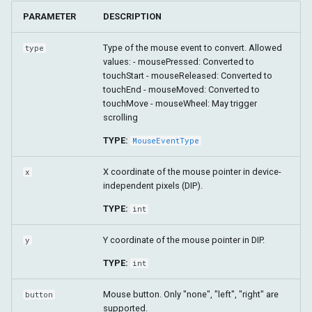
PARAMETER
DESCRIPTION
Type of the mouse event to convert. Allowed
type
values: - mousePressed: Converted to
touchStart - mouseReleased: Converted to
touchEnd - mouseMoved: Converted to
touchMove - mouseWheel: May trigger
scrolling
TYPE:
MouseEventType
X coordinate of the mouse pointer in device-
x
independent pixels (DIP).
TYPE:
int
Y coordinate of the mouse pointer in DIP.
y
TYPE:
int
Mouse button. Only "none", "left", "right" are
button
supported.