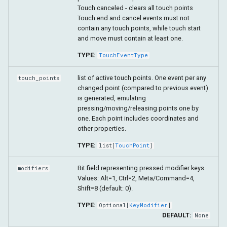
Touch canceled - clears all touch points
Touch end and cancel events must not
contain any touch points, while touch start
and move must contain at least one.
TYPE:
TouchEventType
list of active touch points. One event per any
touch_points
changed point (compared to previous event)
is generated, emulating
pressing/moving/releasing points one by
one. Each point includes coordinates and
other properties.
TYPE:
list
[
TouchPoint
]
Bit field representing pressed modifier keys.
modifiers
Values: Alt=1, Ctrl=2, Meta/Command=4,
Shift=8 (default: 0).
TYPE:
Optional
[
KeyModifier
]
DEFAULT:
None