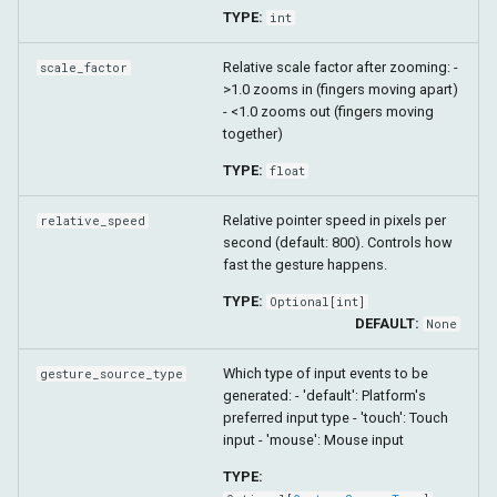
TYPE:
int
Relative scale factor after zooming: -
scale_factor
>1.0 zooms in (fingers moving apart)
- <1.0 zooms out (fingers moving
together)
TYPE:
float
Relative pointer speed in pixels per
relative_speed
second (default: 800). Controls how
fast the gesture happens.
TYPE:
Optional
[
int
]
DEFAULT:
None
Which type of input events to be
gesture_source_type
generated: - 'default': Platform's
preferred input type - 'touch': Touch
input - 'mouse': Mouse input
TYPE: