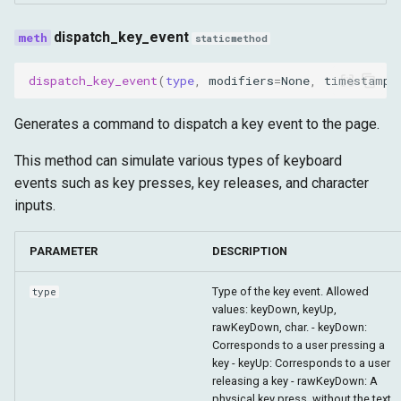
dispatch_key_event
staticmethod
dispatch_key_event
(
type
,
modifiers
=
None
,
timestamp
=
Generates a command to dispatch a key event to the page.
This method can simulate various types of keyboard
events such as key presses, key releases, and character
inputs.
PARAMETER
DESCRIPTION
Type of the key event. Allowed
type
values: keyDown, keyUp,
rawKeyDown, char. - keyDown:
Corresponds to a user pressing a
key - keyUp: Corresponds to a user
releasing a key - rawKeyDown: A
physical key press, without the text