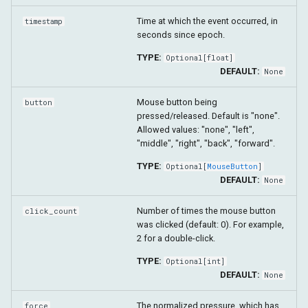
Time at which the event occurred, in
timestamp
seconds since epoch.
TYPE:
Optional
[
float
]
DEFAULT:
None
Mouse button being
button
pressed/released. Default is "none".
Allowed values: "none", "left",
"middle", "right", "back", "forward".
TYPE:
Optional
[
MouseButton
]
DEFAULT:
None
Number of times the mouse button
click_count
was clicked (default: 0). For example,
2 for a double-click.
TYPE:
Optional
[
int
]
DEFAULT:
None
The normalized pressure, which has
force