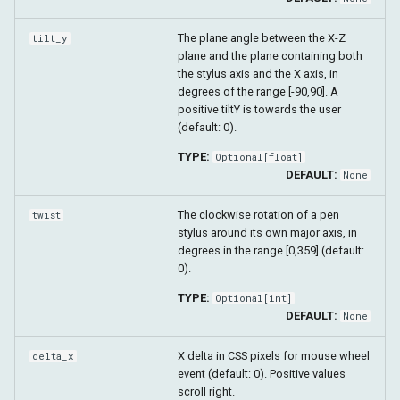
The plane angle between the X-Z
tilt_y
plane and the plane containing both
the stylus axis and the X axis, in
degrees of the range [-90,90]. A
positive tiltY is towards the user
(default: 0).
TYPE:
Optional
[
float
]
DEFAULT:
None
The clockwise rotation of a pen
twist
stylus around its own major axis, in
degrees in the range [0,359] (default:
0).
TYPE:
Optional
[
int
]
DEFAULT:
None
X delta in CSS pixels for mouse wheel
delta_x
event (default: 0). Positive values
scroll right.