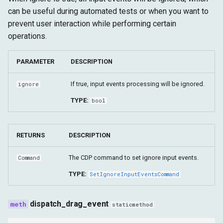
can be useful during automated tests or when you want to
prevent user interaction while performing certain
operations.
PARAMETER
DESCRIPTION
If true, input events processing will be ignored.
ignore
TYPE:
bool
RETURNS
DESCRIPTION
The CDP command to set ignore input events.
Command
TYPE:
SetIgnoreInputEventsCommand
dispatch_drag_event
staticmethod