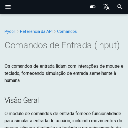
I
English
n
Português (BR)
Pydoll
Referência da API
Comandos
Conceitos Fundamentais
Fundamentos Centrais
Chrome
Elemento Web
Manipulador de Conexão
Visão Geral
Tipos Base
Constantes
Structured Extraction
Interações Humanas
Monitoramento de Rede
Gerenciamento de Abas
Opções do Navegador
Bypass de Captcha
Protocolo Chrome DevToo
Domínio do Navegador
Fundamentos de Rede
Fingerprinting de Rede
Seletores CSS vs XPath
i
中文
Comandos de Entrada (Input)
Comportamental
t
Pesquisa de Elementos
Arquitetura Interna
Edge
Shadow Root
Gerenciadores
Navegador
Exceções
input_commands
Controle de Teclado
Interceptação de Requisiç
Contextos do Navegador
Preferências do Navegado
Camada de Conexão
Domínio da Aba
Proxies HTTP/HTTPS
Fingerprinting do Navegad
Sistema de Eventos
i
Os comandos de entrada lidam com interações de mouse e
Data Extraction
Rede e Segurança
Opções
Mixins
DOM
Utilitários
InputCommands
Controle do Mouse
Requisições HTTP no
Cookies e Sessões
Configuração de Proxy
Sistema de Tipos Python
Domínio do WebElement
Proxies SOCKS
Fingerprinting
a
teclado, fornecendo simulação de entrada semelhante à
Contexto do Navegador
Conexões Remotas
Comportamental
humana.
Automação
Fingerprinting
Aba
Fetch
cancel_dragging
Operações com Arquivos
Iframes & Contexts
Mixin FindElements
Detecção de Proxy
l
Gravação de Rede HAR
Decorator Retry
Técnicas de Evasão
i
Rede
Guias Práticos
Requisições
Entrada
dispatch_key_event
IFrames
Arquitetura de Eventos
Construindo Servidores Pr
Visão Geral
z
Gerenciamento do
Gerenciadores
Rede
dispatch_mouse_event
Capturas e PDF
Arquitetura de Requisições
Legal & Ética
i
O módulo de comandos de entrada fornece funcionalidade
Navegador
do Navegador
para simular a entrada do usuário, incluindo movimentos do
n
Página
dispatch_touch_event
mouse, cliques, digitação no teclado e pressionamento de