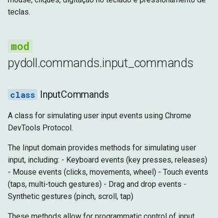
Configuração
Arquitetura Shadow DOM
g
teclas.
Tempo de Execução
set_ignore_input_events
s
Avançado
Armazenamento
dispatch_drag_event
e
a
pydoll.commands.input_commands
Alvo
emulate_touch_from_mouse_event
r
ime_set_composition
InputCommands
c
insert_text
h
A class for simulating user input events using Chrome
DevTools Protocol.
set_intercept_drags
The Input domain provides methods for simulating user
synthesize_pinch_gesture
input, including: - Keyboard events (key presses, releases)
- Mouse events (clicks, movements, wheel) - Touch events
synthesize_scroll_gesture
(taps, multi-touch gestures) - Drag and drop events -
Synthetic gestures (pinch, scroll, tap)
synthesize_tap_gesture
These methods allow for programmatic control of input