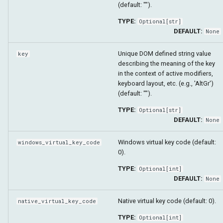
(default: "").
TYPE:
Optional
[
str
]
DEFAULT:
None
Unique DOM defined string value
key
describing the meaning of the key
in the context of active modifiers,
keyboard layout, etc. (e.g., 'AltGr')
(default: "").
TYPE:
Optional
[
str
]
DEFAULT:
None
Windows virtual key code (default:
windows_virtual_key_code
0).
TYPE:
Optional
[
int
]
DEFAULT:
None
Native virtual key code (default: 0).
native_virtual_key_code
TYPE:
Optional
[
int
]