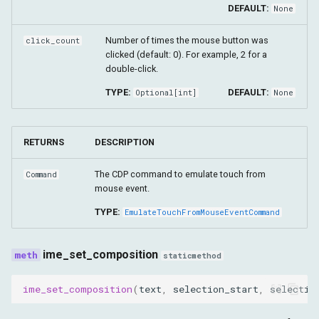
DEFAULT:
None
Number of times the mouse button was
click_count
clicked (default: 0). For example, 2 for a
double-click.
TYPE:
DEFAULT:
Optional
[
int
]
None
RETURNS
DESCRIPTION
The CDP command to emulate touch from
Command
mouse event.
TYPE:
EmulateTouchFromMouseEventCommand
ime_set_composition
staticmethod
ime_set_composition
(
text
,
selection_start
,
selectio