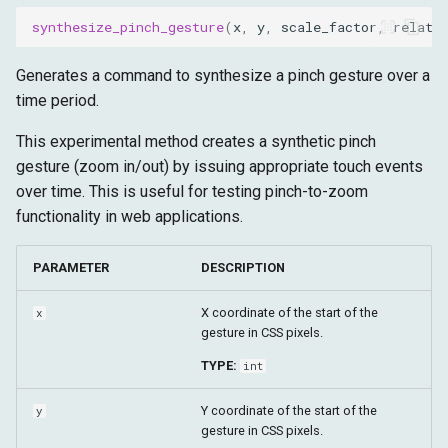
synthesize_pinch_gesture
(
x
,
y
,
scale_factor
,
relati
Generates a command to synthesize a pinch gesture over a
time period.
This experimental method creates a synthetic pinch
gesture (zoom in/out) by issuing appropriate touch events
over time. This is useful for testing pinch-to-zoom
functionality in web applications.
PARAMETER
DESCRIPTION
X coordinate of the start of the
x
gesture in CSS pixels.
TYPE:
int
Y coordinate of the start of the
y
gesture in CSS pixels.