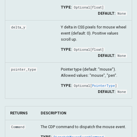
TYPE:
Optional
[
float
]
DEFAULT:
None
Y delta in CSS pixels for mouse wheel
delta_y
event (default: 0). Positive values
scroll up.
TYPE:
Optional
[
float
]
DEFAULT:
None
Pointer type (default: "mouse").
pointer_type
Allowed values: "mouse", "pen".
TYPE:
Optional
[
PointerType
]
DEFAULT:
None
RETURNS
DESCRIPTION
The CDP command to dispatch the mouse event.
Command
TYPE:
DispatchMouseEventCommand