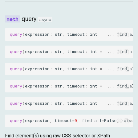
query
async
query
(
expression
:
str
,
timeout
:
int
=
...
,
find_all
query
(
expression
:
str
,
timeout
:
int
=
...
,
find_all
query
(
expression
:
str
,
timeout
:
int
=
...
,
find_all
query
(
expression
:
str
,
timeout
:
int
=
...
,
find_all
query
(
expression
:
str
,
timeout
:
int
=
...
,
find_all
query
(
expression
,
timeout
=
0
,
find_all
=
False
,
raise_
Find element(s) using raw CSS selector or XPath