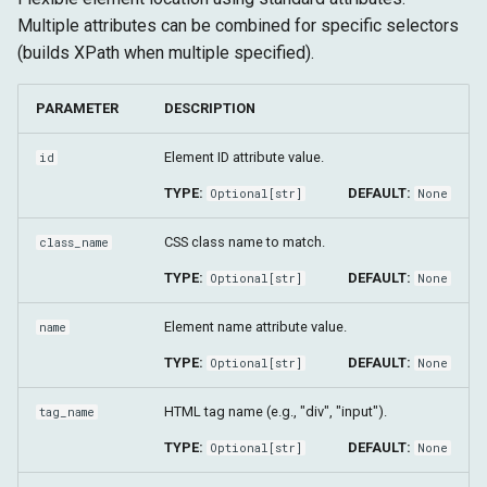
Multiple attributes can be combined for specific selectors
(builds XPath when multiple specified).
PARAMETER
DESCRIPTION
Element ID attribute value.
id
TYPE:
DEFAULT:
Optional
[
str
]
None
CSS class name to match.
class_name
TYPE:
DEFAULT:
Optional
[
str
]
None
Element name attribute value.
name
TYPE:
DEFAULT:
Optional
[
str
]
None
HTML tag name (e.g., "div", "input").
tag_name
TYPE:
DEFAULT:
Optional
[
str
]
None