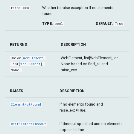
Whether to raise exception if no elements
raise_exc
found.
TYPE:
DEFAULT:
bool
True
RETURNS
DESCRIPTION
WebElement, list[WebElement], or
Union
[
WebElement
,
None based on find_all and
list
[
WebElement
],
raise_exc.
None]
RAISES
DESCRIPTION
If no elements found and
ElementNotFound
raise_exc=True.
If timeout specified and no elements
WaitElementTimeout
appear in time.