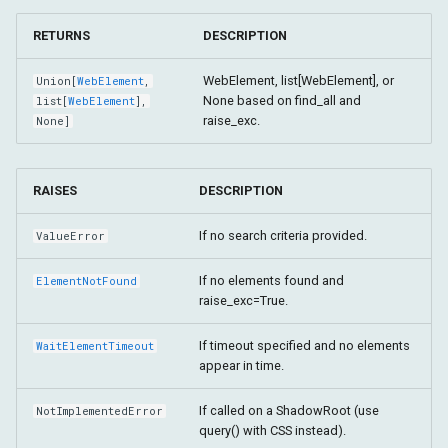
RETURNS
DESCRIPTION
WebElement, list[WebElement], or
Union
[
WebElement
,
None based on find_all and
list
[
WebElement
],
raise_exc.
None]
RAISES
DESCRIPTION
If no search criteria provided.
ValueError
If no elements found and
ElementNotFound
raise_exc=True.
If timeout specified and no elements
WaitElementTimeout
appear in time.
If called on a ShadowRoot (use
NotImplementedError
query() with CSS instead).