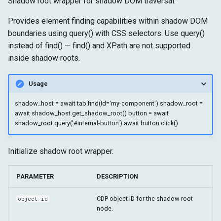
Shadow root wrapper for shadow DOM traversal.
Configuração
Arquitetura Shadow DOM
g
Alvo
Tempo de Execução
Provides element finding capabilities within shadow DOM
s
Avançado
boundaries using query() with CSS selectors. Use query()
Fetch
Armazenamento
e
instead of find() — find() and XPath are not supported
inside shadow roots.
a
Alvo
r
Usage
c
shadow_host = await tab.find(id='my-component') shadow_root =
h
await shadow_host.get_shadow_root() button = await
shadow_root.query('#internal-button') await button.click()
Initialize shadow root wrapper.
PARAMETER
DESCRIPTION
CDP object ID for the shadow root
object_id
node.