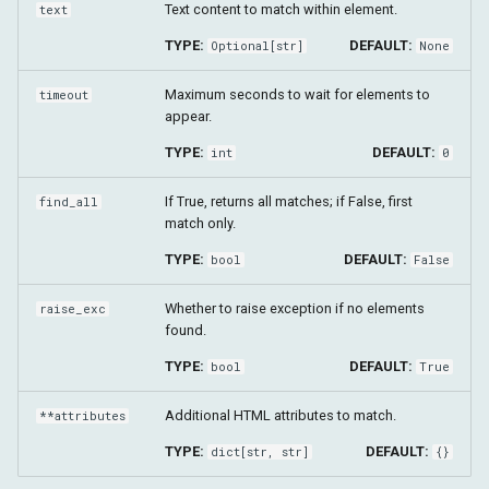
Text content to match within element.
text
TYPE:
DEFAULT:
Optional
[
str
]
None
Maximum seconds to wait for elements to
timeout
appear.
TYPE:
DEFAULT:
int
0
If True, returns all matches; if False, first
find_all
match only.
TYPE:
DEFAULT:
bool
False
Whether to raise exception if no elements
raise_exc
found.
TYPE:
DEFAULT:
bool
True
Additional HTML attributes to match.
**attributes
TYPE:
DEFAULT:
dict
[
str
,
str
]
{}