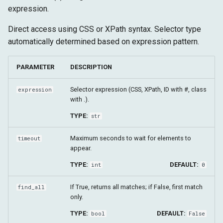
expression.
Direct access using CSS or XPath syntax. Selector type
automatically determined based on expression pattern.
PARAMETER
DESCRIPTION
Selector expression (CSS, XPath, ID with #, class
expression
with .).
TYPE:
str
Maximum seconds to wait for elements to
timeout
appear.
TYPE:
DEFAULT:
int
0
If True, returns all matches; if False, first match
find_all
only.
TYPE:
DEFAULT:
bool
False