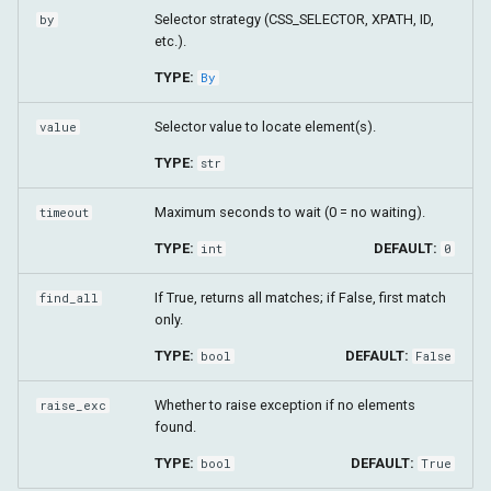
Selector strategy (CSS_SELECTOR, XPATH, ID,
by
etc.).
TYPE:
By
Selector value to locate element(s).
value
TYPE:
str
Maximum seconds to wait (0 = no waiting).
timeout
TYPE:
DEFAULT:
int
0
If True, returns all matches; if False, first match
find_all
only.
TYPE:
DEFAULT:
bool
False
Whether to raise exception if no elements
raise_exc
found.
TYPE:
DEFAULT:
bool
True