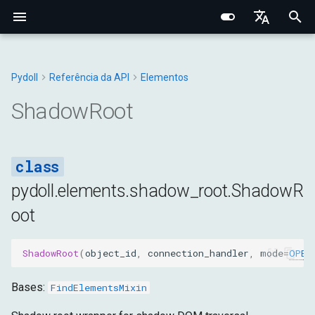
I
English
n
Português (BR)
Pydoll
Referência da API
Elementos
Conceitos Fundamentais
Fundamentos Centrais
Chrome
Manipulador de Conexão
Navegador
Tipos Base
Constantes
ShadowRoot
Structured Extraction
Interações Humanas
Monitoramento de Rede
Gerenciamento de Abas
Opções do Navegador
Bypass de Captcha
Protocolo Chrome DevToo
Domínio do Navegador
Fundamentos de Rede
Fingerprinting de Rede
Seletores CSS vs XPath
i
中文
ShadowRoot
Comportamental
t
Pesquisa de Elementos
Arquitetura Interna
Edge
Gerenciadores
DOM
Navegador
Exceções
mode
Controle de Teclado
Interceptação de Requisiç
Contextos do Navegador
Preferências do Navegado
Camada de Conexão
Domínio da Aba
Proxies HTTP/HTTPS
Fingerprinting do Navegad
Sistema de Eventos
i
Data Extraction
Rede e Segurança
Opções
Entrada
DOM
Utilitários
host_element
Controle do Mouse
Requisições HTTP no
Cookies e Sessões
Configuração de Proxy
Sistema de Tipos Python
Domínio do WebElement
Proxies SOCKS
Fingerprinting
a
Contexto do Navegador
Conexões Remotas
Comportamental
pydoll.elements.shadow_root.ShadowR
Automação
Fingerprinting
Aba
Rede
Fetch
inner_html
Operações com Arquivos
Iframes & Contexts
Mixin FindElements
Detecção de Proxy
l
oot
Gravação de Rede HAR
Decorator Retry
Técnicas de Evasão
i
Rede
Guias Práticos
Requisições
Página
Entrada
find
IFrames
Arquitetura de Eventos
Construindo Servidores Pr
z
ShadowRoot
(
object_id
,
connection_handler
,
mode
=
OPEN
Gerenciamento do
Gerenciadores
Tempo de Execução
Rede
query
Capturas e PDF
Arquitetura de Requisições
Legal & Ética
i
Navegador
do Navegador
Bases:
FindElementsMixin
n
Armazenamento
Página
find_or_wait_element