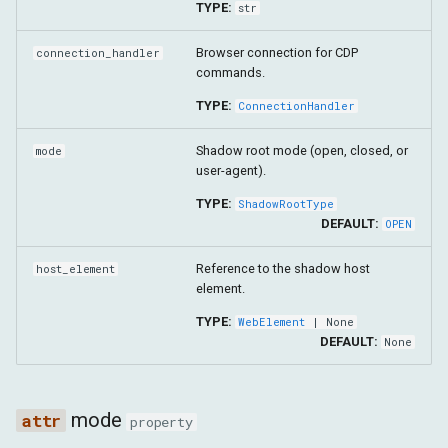
TYPE:
str
Browser connection for CDP
connection_handler
commands.
TYPE:
ConnectionHandler
Shadow root mode (open, closed, or
mode
user-agent).
TYPE:
ShadowRootType
DEFAULT:
OPEN
Reference to the shadow host
host_element
element.
TYPE:
WebElement
| None
DEFAULT:
None
mode
property