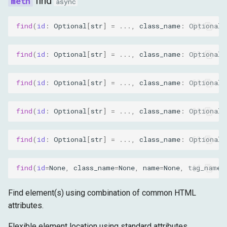
find
async
find
(
id
:
Optional
[
str
]
=
...
,
class_name
:
Optional
[
find
(
id
:
Optional
[
str
]
=
...
,
class_name
:
Optional
[
find
(
id
:
Optional
[
str
]
=
...
,
class_name
:
Optional
[
find
(
id
:
Optional
[
str
]
=
...
,
class_name
:
Optional
[
find
(
id
:
Optional
[
str
]
=
...
,
class_name
:
Optional
[
find
(
id
=
None
,
class_name
=
None
,
name
=
None
,
tag_name
=
Find element(s) using combination of common HTML
attributes.
Flexible element location using standard attributes.