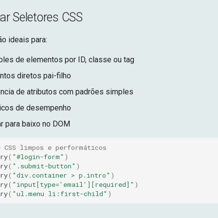
r Seletores CSS
o ideais para:
les de elementos por ID, classe ou tag
tos diretos pai-filho
ncia de atributos com padrões simples
íticos de desempenho
ar para baixo no DOM
e CSS limpos e performáticos
ry
(
"#login-form"
)
ry
(
".submit-button"
)
ry
(
"div.container > p.intro"
)
ry
(
"input[type='email'][required]"
)
ry
(
"ul.menu li:first-child"
)