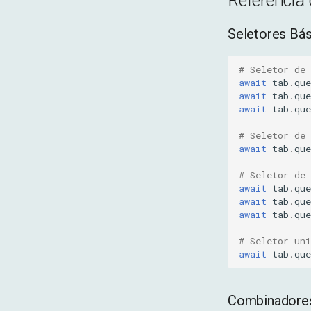
Referência 
Seletores Bá
# Seletor de
await
tab
.
que
await
tab
.
que
await
tab
.
que
# Seletor de 
await
tab
.
que
# Seletor de 
await
tab
.
que
await
tab
.
que
await
tab
.
que
# Seletor uni
await
tab
.
que
Combinadore