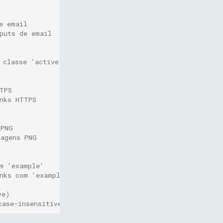
e email
puts de email
 classe 'active'
TPS
nks HTTPS
 PNG
magens PNG
m 'example'
nks com 'example'
ve)
case-insensitive