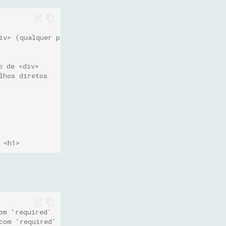
iv> (qualquer profundidade)
o de <div>
lhos diretos
 <h1>
om 'required'
com 'required'