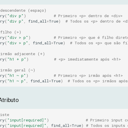
 descendente (espaço)
ry
(
"div p"
)
# Primeiro <p> dentro de <div>
ry
(
"div p"
,
find_all
=
True
)
# Todos os <p> dentro de <d
 filho (>)
ry
(
"div > p"
)
# Primeiro <p> que é filho diret
ry
(
"div > p"
,
find_all
=
True
)
# Todos os <p> que são fi
 irmão adjacente (+)
ry
(
"h1 + p"
)
# <p> imediatamente após <h1>
 irmão geral (~)
ry
(
"h1 ~ p"
)
# Primeiro <p> irmão após <h1>
ry
(
"h1 ~ p"
,
find_all
=
True
)
# Todos os <p> irmãos após
Atributo
iste
ry
(
"input[required]"
)
# Primeiro input c
ry
(
"input[required]"
,
find_all
=
True
)
# Todos os inputs 