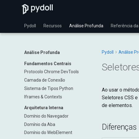
Pydoll
Recursos
Análise Profunda
Referência da
Pydoll
Análise P
Análise Profunda
Fundamentos Centrais
Seletore
Protocolo Chrome DevTools
Camada de Conexão
Sistema de Tipos Python
Ao usar o métod
Iframes & Contexts
Seletores CSS e 
de elementos.
Arquitetura Interna
Domínio do Navegador
Domínio da Aba
Diferenças
Domínio do WebElement