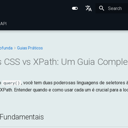
Initializing 
English
 API
Português (BR)
中文
rofunda
Guias Práticos
s CSS vs XPath: Um Guia Comple
o
, você tem duas poderosas linguagens de seletores à
query()
XPath. Entender quando e como usar cada um é crucial para a lo
 Fundamentais