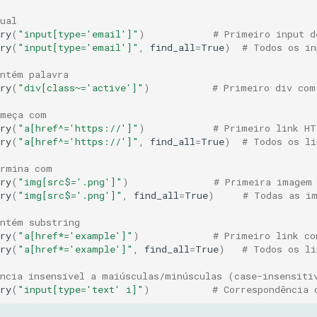
ual
ry
(
"input[type='email']"
)
# Primeiro input d
ry
(
"input[type='email']"
,
find_all
=
True
)
# Todos os in
ontém palavra
ry
(
"div[class~='active']"
)
# Primeiro div com
omeça com
ry
(
"a[href^='https://']"
)
# Primeiro link HT
ry
(
"a[href^='https://']"
,
find_all
=
True
)
# Todos os li
ermina com
ry
(
"img[src$='.png']"
)
# Primeira imagem
ry
(
"img[src$='.png']"
,
find_all
=
True
)
# Todas as i
ontém substring
ry
(
"a[href*='example']"
)
# Primeiro link co
ry
(
"a[href*='example']"
,
find_all
=
True
)
# Todos os li
ência insensível a maiúsculas/minúsculas (case-insensiti
ry
(
"input[type='text' i]"
)
# Correspondência 