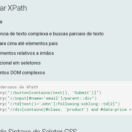
ar XPath
a:
cia de texto complexa e buscas parciais de texto
ara cima até elementos pais
ementos relativos a irmãos
cional em seletores
entos DOM complexos
oderosos de XPath
ry
(
"//button[contains(text(), 'Submit')]"
)
ry
(
"//input[@name='email']/parent::div"
)
ry
(
"//td[text()='John']/following-sibling::td[2]"
)
ry
(
"//div[contains(@class, 'product') and @data-price >