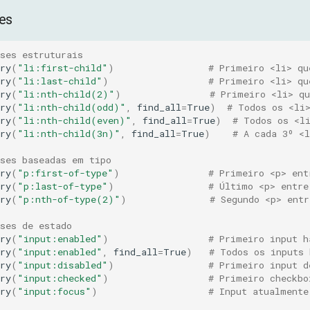
es
ses estruturais
ry
(
"li:first-child"
)
# Primeiro <li> qu
ry
(
"li:last-child"
)
# Primeiro <li> qu
ry
(
"li:nth-child(2)"
)
# Primeiro <li> qu
ry
(
"li:nth-child(odd)"
,
find_all
=
True
)
# Todos os <li
ry
(
"li:nth-child(even)"
,
find_all
=
True
)
# Todos os <l
ry
(
"li:nth-child(3n)"
,
find_all
=
True
)
# A cada 3º <l
sses baseadas em tipo
ry
(
"p:first-of-type"
)
# Primeiro <p> ent
ry
(
"p:last-of-type"
)
# Último <p> entre
ry
(
"p:nth-of-type(2)"
)
# Segundo <p> entr
ses de estado
ry
(
"input:enabled"
)
# Primeiro input h
ry
(
"input:enabled"
,
find_all
=
True
)
# Todos os inputs 
ry
(
"input:disabled"
)
# Primeiro input d
ry
(
"input:checked"
)
# Primeiro checkbo
ry
(
"input:focus"
)
# Input atualmente