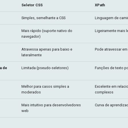
Seletor CSS
XPath
Simples, semelhante a CSS
Linguagem de cam
Mais rápido (suporte nativo do
Ligeiramente mais l
navegador)
Atravessa apenas para baixo e
Pode atravessar em
lateralmente
a de
Limitada (pseudo-seletores)
Funções de texto p
Melhor para casos simples a
Excelente em relac
moderados
complexos
Mais intuitivo para desenvolvedores
Curva de aprendiza
web