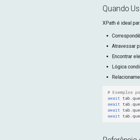
Quando Us
XPath é ideal par
Correspondên
Atravessar p
Encontrar el
Lógica condi
Relacionam
# Exemplos p
await
tab
.
que
await
tab
.
que
await
tab
.
que
await
tab
.
que