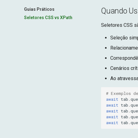
Quando Usa
Guias Práticos
Seletores CSS vs XPath
Seletores CSS sã
Seleção simp
Relacionamen
Correspondê
Cenários cr
Ao atravess
# Exemplos d
await
tab
.
que
await
tab
.
que
await
tab
.
que
await
tab
.
que
await
tab
.
que