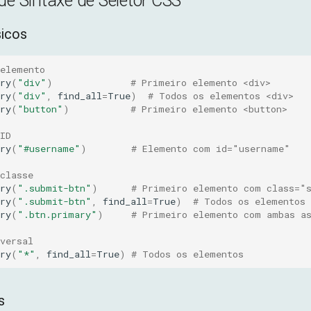
de Sintaxe de Seletor CSS
sicos
 elemento
ry
(
"div"
)
# Primeiro elemento <div>
ry
(
"div"
,
find_all
=
True
)
# Todos os elementos <div>
ry
(
"button"
)
# Primeiro elemento <button>
ID
ry
(
"#username"
)
# Elemento com id="username"
classe
ry
(
".submit-btn"
)
# Primeiro elemento com class="
ry
(
".submit-btn"
,
find_all
=
True
)
# Todos os elementos 
ry
(
".btn.primary"
)
# Primeiro elemento com ambas a
versal
ry
(
"*"
,
find_all
=
True
)
# Todos os elementos
s