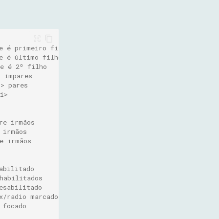
e é primeiro filho
e é último filho
e é 2º filho
> ímpares
i> pares
i>
re irmãos
 irmãos
e irmãos
abilitado
habilitados
esabilitado
x/radio marcado
 focado