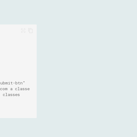
submit-btn"
com a classe
s classes