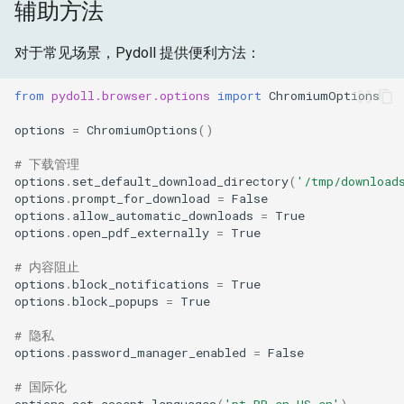
辅助方法
对于常见场景，Pydoll 提供便利方法：
from
pydoll.browser.options
import
ChromiumOptions
options
=
ChromiumOptions
()
# 下载管理
options
.
set_default_download_directory
(
'/tmp/download
options
.
prompt_for_download
=
False
options
.
allow_automatic_downloads
=
True
options
.
open_pdf_externally
=
True
# 内容阻止
options
.
block_notifications
=
True
options
.
block_popups
=
True
# 隐私
options
.
password_manager_enabled
=
False
# 国际化