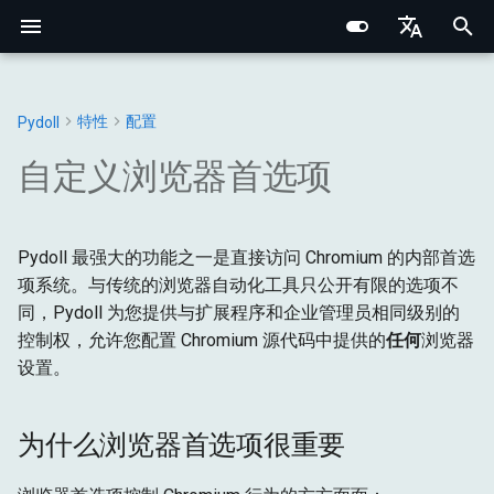
I
English
n
Português (BR)
特性
配置
Pydoll
Structured Extraction
类人交互
网络监控
多标签页管理
为什么浏览器首选项很重要
行为验证码绕过
核心基础
浏览器
Chrome DevTools 协议
浏览器域
网络基础
网络指纹识别
CSS选择器 vs XPath
Chrome
Web元素
连接处理器
浏览器
基础类型
常量
i
中文
自定义浏览器首选项
t
键盘控制
请求拦截
浏览器上下文
快速开始
事件系统
内部架构
元素
连接层
标签页域
HTTP/HTTPS 代理
浏览器指纹识别
Edge
Shadow根
管理器
DOM
浏览器
异常
i
鼠标控制
浏览器上下文HTTP请求
Cookie与会话
了解浏览器首选项
远程连接
网络与安全
连接
Pydoll 最强大的功能之一是直接访问 Chromium 的内部首选
Python类型系统
Web元素域
SOCKS 代理
行为指纹识别
选项
混合器
输入
DOM
工具
a
项系统。与传统的浏览器自动化工具只公开有限的选项不
文件操作
HAR网络录制
Retry 装饰器
指纹识别
命令
什么是首选项？
Iframes & Contexts
查找元素混合器
代理检测
规避技术
标签页
网络
获取
l
同，Pydoll 为您提供与扩展程序和企业管理员相同级别的
控制权，允许您配置 Chromium 源代码中提供的
任何
浏览器
i
IFrame交互
实用指南
协议
首选项文件结构
事件架构
构建代理服务器
请求
页面
输入
设置。
z
截图与PDF
核心
Chromium 如何使用首选项
浏览器请求架构
法律与道德
管理器
运行时
网络
i
为什么浏览器首选项很重要
n
在 Pydoll 中的工作原理
Shadow DOM 架构
存储
页面