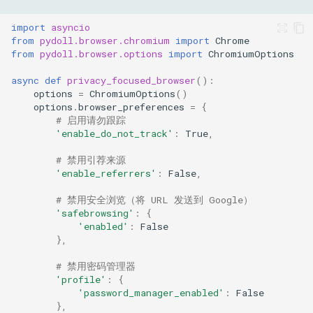
import
asyncio
from
pydoll.browser.chromium
import
Chrome
from
pydoll.browser.options
import
ChromiumOptions
async
def
privacy_focused_browser
():
options
=
ChromiumOptions
()
options
.
browser_preferences
=
{
# 启用请勿跟踪
'enable_do_not_track'
:
True
,
# 禁用引荐来源
'enable_referrers'
:
False
,
# 禁用安全浏览（将 URL 发送到 Google）
'safebrowsing'
:
{
'enabled'
:
False
},
# 禁用密码管理器
'profile'
:
{
'password_manager_enabled'
:
False
},