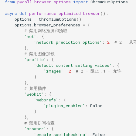
from
pydoll.browser.options
import
ChromiumOptions
async
def
performance_optimized_browser
():
options
=
ChromiumOptions
()
options
.
browser_preferences
=
{
# 禁用网络预测和预取
'net'
:
{
'network_prediction_options'
:
2
# 2 = 
},
# 禁用图像加载
'profile'
:
{
'default_content_setting_values'
:
{
'images'
:
2
# 2 = 阻止，1 = 允许
}
},
# 禁用插件
'webkit'
:
{
'webprefs'
:
{
'plugins_enabled'
:
False
}
},
# 禁用拼写检查
'browser'
:
{
'enable_spellchecking'
:
False