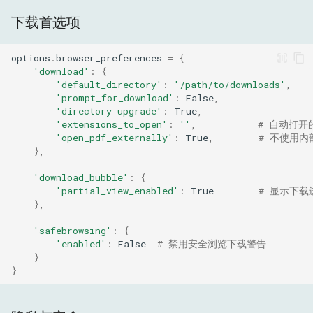
下载首选项
options
.
browser_preferences
=
{
'download'
:
{
'default_directory'
:
'/path/to/downloads'
,
'prompt_for_download'
:
False
,
'directory_upgrade'
:
True
,
'extensions_to_open'
:
''
,
# 自动打开
'open_pdf_externally'
:
True
,
# 不使用内
},
'download_bubble'
:
{
'partial_view_enabled'
:
True
# 显示下载
},
'safebrowsing'
:
{
'enabled'
:
False
# 禁用安全浏览下载警告
}
}