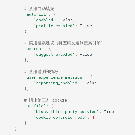
# 禁用自动填充
'autofill'
:
{
'enabled'
:
False
,
'profile_enabled'
:
False
},
# 禁用搜索建议（将查询发送到搜索引擎）
'search'
:
{
'suggest_enabled'
:
False
},
# 禁用遥测和指标
'user_experience_metrics'
:
{
'reporting_enabled'
:
False
},
# 阻止第三方 cookie
'profile'
:
{
'block_third_party_cookies'
:
True
,
'cookie_controls_mode'
:
1
}
}