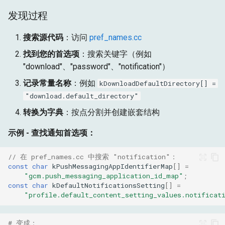
发现过程
搜索源代码
：访问
pref_names.cc
找到您的首选项
：搜索关键字（例如
"download"、"password"、"notification"）
记录常量名称
：例如
kDownloadDefaultDirectory[] =
"download.default_directory"
转换为字典
：按点分割并创建嵌套结构
示例 - 查找通知首选项：
// 在 pref_names.cc 中搜索 "notification"：
const
char
kPushMessagingAppIdentifierMap
[]
=
"gcm.push_messaging_application_id_map"
;
const
char
kDefaultNotificationsSetting
[]
=
"profile.default_content_setting_values.notificat
# 变成：