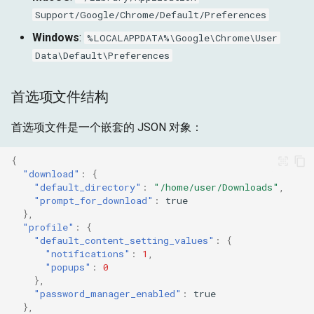
Support/Google/Chrome/Default/Preferences
安装与国家元数据
Windows
:
%LOCALAPPDATA%\Google\Chrome\User
Data\Default\Preferences
实验性功能
DevTools 与开发者选项
首选项文件结构
同步与登录控制
首选项文件是一个嵌套的 JSON 对象：
优化与性能跟踪
{
"download"
:
{
"default_directory"
:
"/home/user/Downloads"
,
会话事件与崩溃处理
"prompt_for_download"
:
true
},
"profile"
:
{
隐身与指纹识别
"default_content_setting_values"
:
{
"notifications"
:
1
,
快速隐身设置
"popups"
:
0
},
"password_manager_enabled"
:
true
高级指纹识别
},