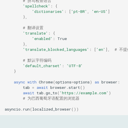
# 拼写检查语言
'spellcheck'
:
{
'dictionaries'
:
[
'pt-BR'
,
'en-US'
]
},
# 翻译设置
'translate'
:
{
'enabled'
:
True
},
'translate_blocked_languages'
:
[
'en'
],
# 不
# 默认字符编码
'default_charset'
:
'UTF-8'
}
async
with
Chrome
(
options
=
options
)
as
browser
:
tab
=
await
browser
.
start
()
await
tab
.
go_to
(
'https://example.com'
)
# 为巴西葡萄牙语配置的浏览器
asyncio
.
run
(
localized_browser
())