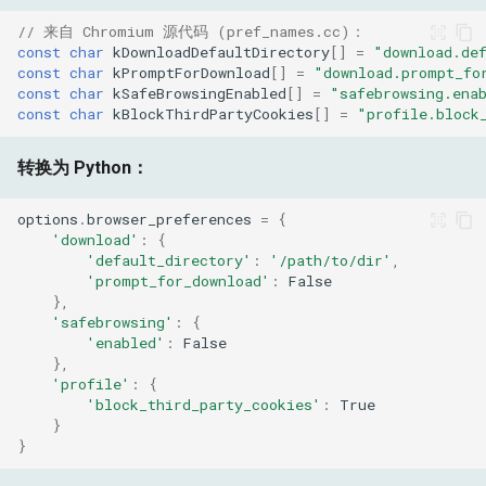
// 来自 Chromium 源代码 (pref_names.cc)：
const
char
kDownloadDefaultDirectory
[]
=
"download.de
const
char
kPromptForDownload
[]
=
"download.prompt_fo
const
char
kSafeBrowsingEnabled
[]
=
"safebrowsing.ena
const
char
kBlockThirdPartyCookies
[]
=
"profile.block
转换为 Python：
options
.
browser_preferences
=
{
'download'
:
{
'default_directory'
:
'/path/to/dir'
,
'prompt_for_download'
:
False
},
'safebrowsing'
:
{
'enabled'
:
False
},
'profile'
:
{
'block_third_party_cookies'
:
True
}
}