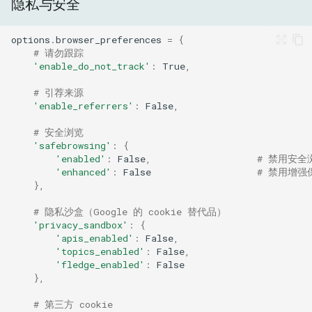
隐私与安全
options
.
browser_preferences
=
{
# 请勿跟踪
'enable_do_not_track'
:
True
,
# 引荐来源
'enable_referrers'
:
False
,
# 安全浏览
'safebrowsing'
:
{
'enabled'
:
False
,
# 禁用安全
'enhanced'
:
False
# 禁用增强
},
# 隐私沙盒（Google 的 cookie 替代品）
'privacy_sandbox'
:
{
'apis_enabled'
:
False
,
'topics_enabled'
:
False
,
'fledge_enabled'
:
False
},
# 第三方 cookie