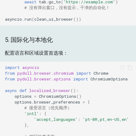
await
tab
.
go_to
(
'https://example.com'
)
# 没有弹出窗口，没有提示，干净的自动化！
asyncio
.
run
(
clean_ui_browser
())
5. 国际化与本地化
配置语言和区域设置首选项：
import
asyncio
from
pydoll.browser.chromium
import
Chrome
from
pydoll.browser.options
import
ChromiumOptions
async
def
localized_browser
():
options
=
ChromiumOptions
()
options
.
browser_preferences
=
{
# 接受语言（优先顺序）
'intl'
:
{
'accept_languages'
:
'pt-BR,pt,en-US,en'
},