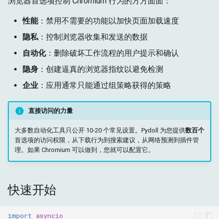
浏览器首选项控制 Chromium 行为的方方面面：
g
设置首选项
目标
运行时
性能
：禁用不需要的功能以加快页面加载速度
s
隐私
：控制浏览器收集和发送的数据
嵌套路径语法
获取
存储
e
自动化
：删除破坏工作流程的用户提示和确认
a
实际用例
目标
隐身
：创建逼真的浏览器指纹以避免检测
r
企业
：应用通常只能通过组策略获得的策略
1. 性能优化
c
2. 隐私与反跟踪
直接访问的力量
h
大多数自动化工具只公开 10-20 个常见设置。Pydoll 为您提供
数百个
3. 静默下载
首选项的访问权限，从下载行为到搜索建议，从网络预测到插件管
理。如果 Chromium 可以做到，您就可以配置它。
4. 阻止侵入性 UI 元素
5. 国际化与本地化
快速开始
辅助方法
import
asyncio