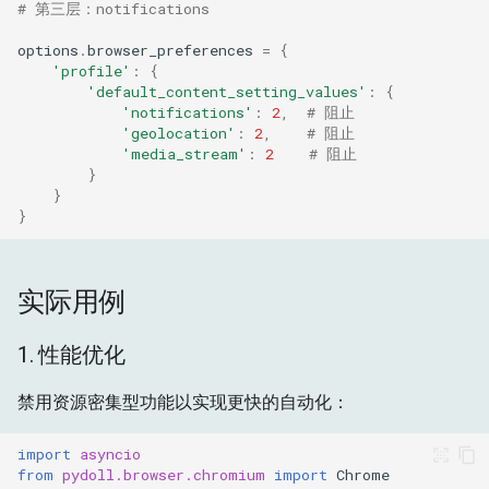
# 第三层：notifications
options
.
browser_preferences
=
{
'profile'
:
{
'default_content_setting_values'
:
{
'notifications'
:
2
,
# 阻止
'geolocation'
:
2
,
# 阻止
'media_stream'
:
2
# 阻止
}
}
}
实际用例
1. 性能优化
禁用资源密集型功能以实现更快的自动化：
import
asyncio
from
pydoll.browser.chromium
import
Chrome