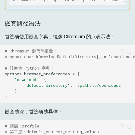
# {'download': {'prompt': False}, 'profile': {'password_mana
嵌套路径语法
首选项使用嵌套字典，镜像 Chromium 的点表示法：
# Chromium 源代码常量：
# const char kDownloadDefaultDirectory[] = "download.
# 转换为 Python 字典：
options
.
browser_preferences
=
{
'download'
:
{
'default_directory'
:
'/path/to/downloads'
}
}
嵌套越深，首选项越具体：
# 顶层：profile
# 第二层：default_content_setting_values  