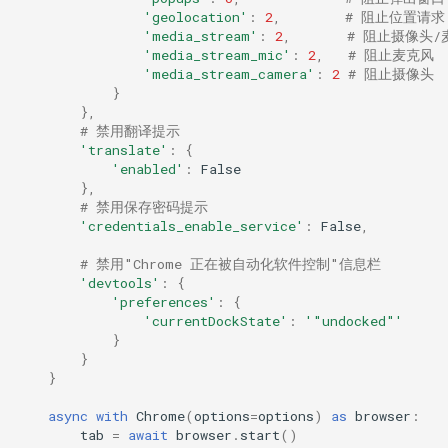
'geolocation'
:
2
,
# 阻止位置请求
'media_stream'
:
2
,
# 阻止摄像头/
'media_stream_mic'
:
2
,
# 阻止麦克风
'media_stream_camera'
:
2
# 阻止摄像头
}
},
# 禁用翻译提示
'translate'
:
{
'enabled'
:
False
},
# 禁用保存密码提示
'credentials_enable_service'
:
False
,
# 禁用"Chrome 正在被自动化软件控制"信息栏
'devtools'
:
{
'preferences'
:
{
'currentDockState'
:
'"undocked"'
}
}
}
async
with
Chrome
(
options
=
options
)
as
browser
:
tab
=
await
browser
.
start
()