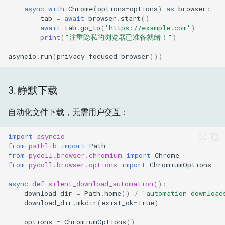
async
with
Chrome
(
options
=
options
)
as
browser
:
tab
=
await
browser
.
start
()
await
tab
.
go_to
(
'https://example.com'
)
print
(
"注重隐私的浏览器已准备就绪！"
)
asyncio
.
run
(
privacy_focused_browser
())
3. 静默下载
自动化文件下载，无需用户交互：
import
asyncio
from
pathlib
import
Path
from
pydoll.browser.chromium
import
Chrome
from
pydoll.browser.options
import
ChromiumOptions
async
def
silent_download_automation
():
download_dir
=
Path
.
home
()
/
'automation_download
download_dir
.
mkdir
(
exist_ok
=
True
)
options
=
ChromiumOptions
()