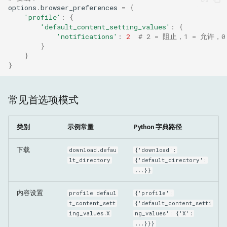
options
.
browser_preferences
=
{
'profile'
:
{
'default_content_setting_values'
:
{
'notifications'
:
2
# 2 = 阻止，1 = 允许，0
}
}
}
常见首选项模式
类别
示例常量
Python 字典路径
下载
download.defau
{'download':
lt_directory
{'default_directory':
...}}
内容设置
profile.defaul
{'profile':
t_content_sett
{'default_content_setti
ing_values.X
ng_values': {'X':
...}}}