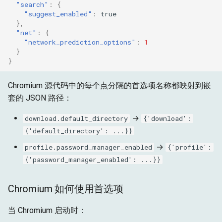
"search"
:
{
性能影响
"suggest_enabled"
:
true
},
"net"
:
{
另请参阅
"network_prediction_options"
:
1
}
}
Chromium 源代码中的每个点分隔的首选项名称都映射到嵌
套的 JSON 路径：
→
download.default_directory
{'download':
{'default_directory': ...}}
→
profile.password_manager_enabled
{'profile':
{'password_manager_enabled': ...}}
Chromium 如何使用首选项
当 Chromium 启动时：