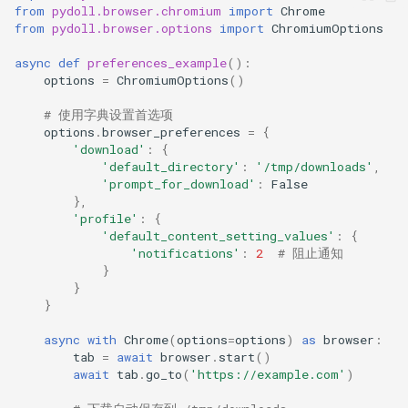
from
pydoll.browser.chromium
import
Chrome
在 Chromium 源代码中查找首
from
pydoll.browser.options
import
ChromiumOptions
选项
async
def
preferences_example
():
options
=
ChromiumOptions
()
源代码参考
# 使用字典设置首选项
阅读源代码
options
.
browser_preferences
=
{
'download'
:
{
'default_directory'
:
'/tmp/downloads'
,
发现过程
'prompt_for_download'
:
False
},
'profile'
:
{
常见首选项模式
'default_content_setting_values'
:
{
'notifications'
:
2
# 阻止通知
有用的首选项参考
}
}
}
内容与媒体设置
async
with
Chrome
(
options
=
options
)
as
browser
:
网络与性能
tab
=
await
browser
.
start
()
await
tab
.
go_to
(
'https://example.com'
)
下载首选项