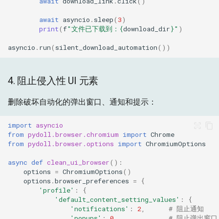
await
download_link
.
click
()
await
asyncio
.
sleep
(
3
)
print
(
f
"文件已下载到：
{
download_dir
}
"
)
asyncio
.
run
(
silent_download_automation
())
4. 阻止侵入性 UI 元素
删除破坏自动化的弹出窗口、通知和提示：
import
asyncio
from
pydoll.browser.chromium
import
Chrome
from
pydoll.browser.options
import
ChromiumOptions
async
def
clean_ui_browser
():
options
=
ChromiumOptions
()
options
.
browser_preferences
=
{
'profile'
:
{
'default_content_setting_values'
:
{
'notifications'
:
2
,
# 阻止通知
'popups'
:
0
,
# 阻止弹出窗口