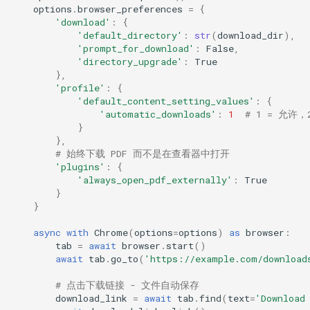
options
.
browser_preferences
=
{
'download'
:
{
'default_directory'
:
str
(
download_dir
),
'prompt_for_download'
:
False
,
'directory_upgrade'
:
True
},
'profile'
:
{
'default_content_setting_values'
:
{
'automatic_downloads'
:
1
# 1 = 允许，
}
},
# 始终下载 PDF 而不是在查看器中打开
'plugins'
:
{
'always_open_pdf_externally'
:
True
}
}
async
with
Chrome
(
options
=
options
)
as
browser
:
tab
=
await
browser
.
start
()
await
tab
.
go_to
(
'https://example.com/download
# 点击下载链接 - 文件自动保存
download_link
=
await
tab
.
find
(
text
=
'Download