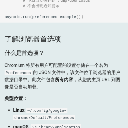
# 下载自动保存到 /tmp/downloads
# 不会出现通知提示
隐私与安全
asyncio
.
run
(
preferences_example
())
自动填充与密码
了解浏览器首选项
浏览器行为与 UI
什么是首选项？
拼写与语言
Chromium 将所有用户可配置的设置存储在一个名为
无障碍
的 JSON 文件中，该文件位于浏览器的用户
Preferences
数据目录中。此文件包含
所有内容
，从您的主页 URL 到图
媒体与音频
像是否自动加载。
打印
典型位置：
WebRTC 与点对点
Linux
:
~/.config/google-
chrome/Default/Preferences
站点隔离与安全
macOS
:
~/Library/Application