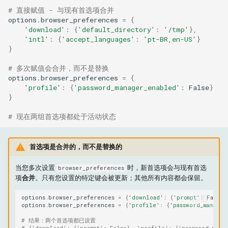
# 直接赋值 - 与现有首选项合并
options
.
browser_preferences
=
{
'download'
:
{
'default_directory'
:
'/tmp'
},
'intl'
:
{
'accept_languages'
:
'pt-BR,en-US'
}
}
# 多次赋值会合并，而不是替换
options
.
browser_preferences
=
{
'profile'
:
{
'password_manager_enabled'
:
False
}
}
# 现在两组首选项都处于活动状态
首选项是合并的，而不是替换的
当您多次设置
时，新首选项会与现有首选
browser_preferences
项
合并
。只有您设置的特定键会被更新；其他所有内容都会保留。
options
.
browser_preferences
=
{
'download'
:
{
'prompt'
:
False
}
options
.
browser_preferences
=
{
'profile'
:
{
'password_manager
# 结果：两个首选项都已设置