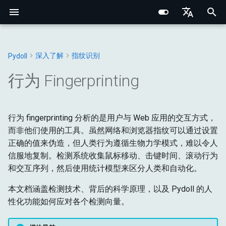
I
English
n
Português (BR)
深入了解
指纹识别
Pydoll
核心概念
Chrome DevTools 协议
浏览器域
网络基础
鼠标移动分析
CSS选择器 vs XPath
浏览器
Structured Extraction
类人交互
网络监控
多标签页管理
浏览器选项
行为验证码绕过
Chrome
Web元素
连接处理器
浏览器
基础类型
常量
i
中文
行为 Fingerprinting
t
元素查找
连接层
标签页域
HTTP/HTTPS 代理
元素
Fitts's Law
键盘控制
请求拦截
浏览器上下文
浏览器偏好设置
事件系统
Edge
Shadow根
管理器
DOM
浏览器
异常
i
Data Extraction
Python类型系统
Web元素域
SOCKS 代理
连接
行为 fingerprinting 分析的是用户与 Web 应用的交互方式，
轨迹形状
鼠标控制
浏览器上下文HTTP请求
Cookie与会话
代理配置
远程连接
选项
混合器
输入
DOM
工具
a
而非他们使用的工具。虽然网络和浏览器指纹可以通过设置
自动化
Iframes & Contexts
查找元素混合器
代理检测
命令
移动熵
文件操作
HAR网络录制
Retry 装饰器
标签页
网络
获取
l
正确的值来伪造，但人类行为遵循生物力学模式，难以令人
信服地复制。检测系统收集鼠标移动、击键时间、滚动行为
i
网络
事件架构
构建代理服务器
协议
Pydoll 的鼠标 humanize 功
IFrame交互
请求
页面
输入
和交互序列，然后使用统计模型来区分人类和自动化。
z
能
本文档涵盖检测技术、背后的科学原理，以及 Pydoll 的人
浏览器管理
浏览器请求架构
法律与道德
核心
截图与PDF
管理器
运行时
网络
i
性化功能如何应对各个检测向量。
击键动态
n
配置
Shadow DOM 架构
存储
页面