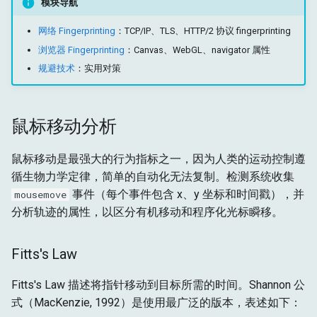
模块导航
时间特征
g
高级功能
目标
运行时
网络 Fingerprinting
：TCP/IP、TLS、HTTP/2 协议 fingerprinting
s
检测信号
浏览器 Fingerprinting
：Canvas、WebGL、navigator 属性
获取
存储
e
规避技术
：实用对策
Pydoll 的键盘 humanize 功
a
能
目标
r
鼠标移动分析
滚动行为分析
c
鼠标移动是最强大的行为指标之一，因为人类的运动控制遵
物理滚动特征
h
循生物力学定律，简单的自动化无法复制。检测系统收集
事件（每个事件包含 x、y 坐标和时间戳），并
检测信号
mousemove
分析轨迹的属性，以区分有机移动和程序化光标瞬移。
Pydoll 的滚动 humanize 功
能
Fitts's Law
其他检测向量
Fitts's Law 描述将指针移动到目标所需的时间。Shannon 公
式（MacKenzie, 1992）是使用最广泛的版本，表述如下：
焦点和可见性