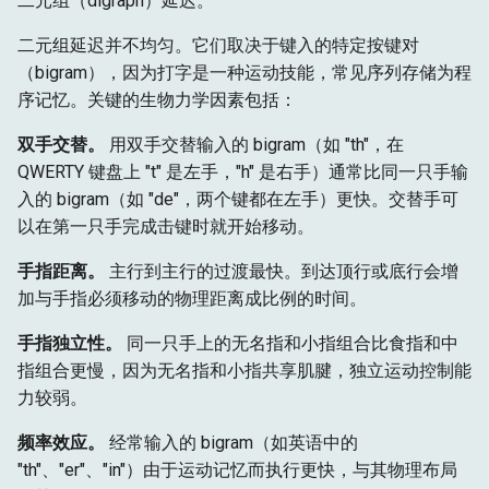
二元组（digraph）延迟。
二元组延迟并不均匀。它们取决于键入的特定按键对
（bigram），因为打字是一种运动技能，常见序列存储为程
序记忆。关键的生物力学因素包括：
双手交替。
用双手交替输入的 bigram（如 "th"，在
QWERTY 键盘上 "t" 是左手，"h" 是右手）通常比同一只手输
入的 bigram（如 "de"，两个键都在左手）更快。交替手可
以在第一只手完成击键时就开始移动。
手指距离。
主行到主行的过渡最快。到达顶行或底行会增
加与手指必须移动的物理距离成比例的时间。
手指独立性。
同一只手上的无名指和小指组合比食指和中
指组合更慢，因为无名指和小指共享肌腱，独立运动控制能
力较弱。
频率效应。
经常输入的 bigram（如英语中的
"th"、"er"、"in"）由于运动记忆而执行更快，与其物理布局