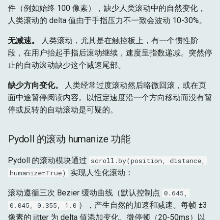
件（例如始终 100 像素），缺少人类滚动中的自然变化，
人类滚动的 delta 值由于手指压力不一致会波动 10-30%。
无减速。
人类滚动，尤其是在触控板上，有一个惯性阶
段，在用户抬起手指后滚动继续，速度呈指数递减。突然停
止的自动滚动缺少这个减速尾部。
缺少方向变化。
人类经常过度滚动然后略微回滚，或在页
面中途暂停阅读内容。以恒定速度沿一个方向移动而没有暂
停或反转的自动滚动是可疑的。
Pydoll 的滚动 humanize 功能
Pydoll 的滚动模块通过
scroll.by(position, distance,
实现人性化滚动：
humanize=True)
滚动遵循三次 Bezier 缓动曲线（默认控制点
0.645,
），产生自然的加速和减速。每帧 ±3
0.045, 0.355, 1.0
像素的 jitter 为 delta 值添加变化。微停顿（20-50ms）以