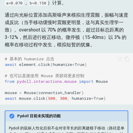
，
）计算。
a=0.070
b=0.150
通过向光标位置添加高斯噪声来模拟生理震颤，振幅与速度
成反比（当手移动缓慢时震颤更明显，这与真实生理学一
致）。overshoot 以 70% 的概率发生，超过目标总距离的
3-12%，然后进行校正移动。微停顿（15-40ms）以 3% 的
概率在移动过程中发生，模拟短暂的犹豫。
# 基本的 humanize 点击
await
element
.
click
(
humanize
=
True
)
# 也可以直接使用 Mouse 类获得更多控制
from
pydoll.interactions.mouse
import
Mouse
mouse
=
Mouse
(
connection_handler
)
await
mouse
.
click
(
500
,
300
,
humanize
=
True
)
Pydoll 目前未实现的功能
Pydoll 的鼠标人性化目前不会对非常长的距离建模子移动（路径是单