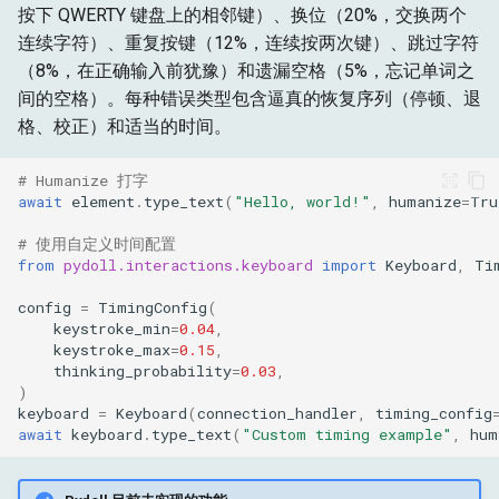
按下 QWERTY 键盘上的相邻键）、换位（20%，交换两个
连续字符）、重复按键（12%，连续按两次键）、跳过字符
（8%，在正确输入前犹豫）和遗漏空格（5%，忘记单词之
间的空格）。每种错误类型包含逼真的恢复序列（停顿、退
格、校正）和适当的时间。
# Humanize 打字
await
element
.
type_text
(
"Hello, world!"
,
humanize
=
Tru
# 使用自定义时间配置
from
pydoll.interactions.keyboard
import
Keyboard
,
Ti
config
=
TimingConfig
(
keystroke_min
=
0.04
,
keystroke_max
=
0.15
,
thinking_probability
=
0.03
,
)
keyboard
=
Keyboard
(
connection_handler
,
timing_config
await
keyboard
.
type_text
(
"Custom timing example"
,
hum