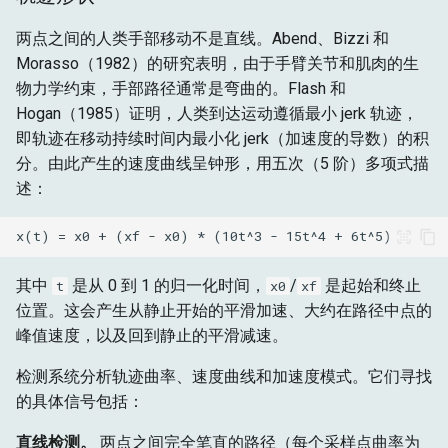
两点之间的人类手部移动不是直线。Abend、Bizzi 和
Morasso（1982）的研究表明，由于手臂关节和肌肉的生
物力学约束，手部路径通常是弯曲的。Flash 和
Hogan（1985）证明，人类到达运动遵循最小 jerk 轨迹，
即轨迹在移动持续时间内最小化 jerk（加速度的导数）的积
分。由此产生的速度曲线呈钟形，用五次（5 阶）多项式描
述：
其中
是从 0 到 1 的归一化时间，
/
是起始和终止
t
x0
xf
位置。这会产生从静止开始的平滑加速、大约在路径中点的
峰值速度，以及回到静止的平滑减速。
检测系统分析轨迹曲率、速度曲线和加速度模式。它们寻找
的具体信号包括：
直线检测。
两点之间完全笔直的路径（每个采样点曲率为