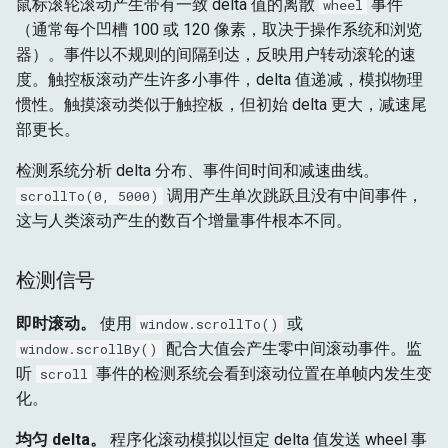
鼠标滚轮滚动产生带有一致 delta 值的离散
事件
wheel
（通常每个凹槽 100 或 120 像素，取决于操作系统和浏览
器）。事件以不规则的间隔到达，反映用户转动滚轮的速
度。触控板滚动产生许多小事件，delta 值递减，模拟物理
惯性。触摸滚动类似于触控板，但初始 delta 更大，减速尾
部更长。
检测系统分析 delta 分布、事件间时间和减速曲线。
调用产生单次跳跃且没有中间事件，
scrollTo(0, 5000)
这与人类滚动产生的数百个增量事件根本不同。
检测信号
即时滚动。
使用
或
window.scrollTo()
配合大值会产生零中间滚动事件。监
window.scrollBy()
听
事件的检测系统会看到滚动位置在单帧内发生变
scroll
化。
均匀 delta。
程序化滚动模拟以恒定 delta 值发送 wheel 事