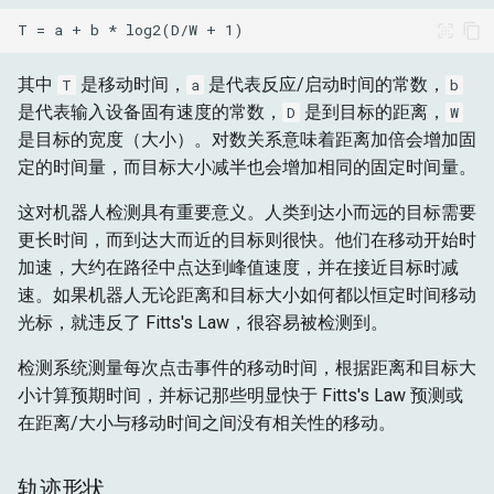
空闲模式
其中
是移动时间，
是代表反应/启动时间的常数，
T
a
b
事件序列完整性
是代表输入设备固有速度的常数，
是到目标的距离，
D
W
是目标的宽度（大小）。对数关系意味着距离加倍会增加固
机器学习检测
定的时间量，而目标大小减半也会增加相同的固定时间量。
这对机器人检测具有重要意义。人类到达小而远的目标需要
参考文献
更长时间，而到达大而近的目标则很快。他们在移动开始时
加速，大约在路径中点达到峰值速度，并在接近目标时减
速。如果机器人无论距离和目标大小如何都以恒定时间移动
光标，就违反了 Fitts's Law，很容易被检测到。
检测系统测量每次点击事件的移动时间，根据距离和目标大
小计算预期时间，并标记那些明显快于 Fitts's Law 预测或
在距离/大小与移动时间之间没有相关性的移动。
轨迹形状