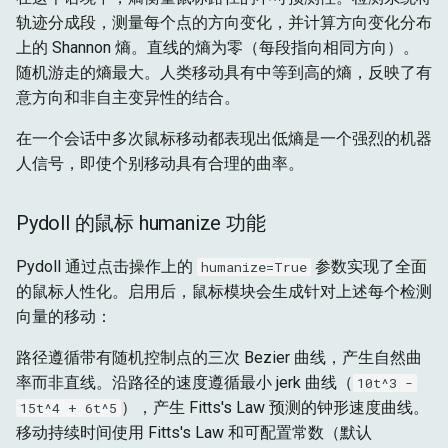
轨迹分成段，测量每个点的方向变化，并计算方向变化分布
上的 Shannon 熵。直线的熵为零（每段指向相同方向）。
随机游走的熵最大。人类移动具有中等到高的熵，反映了有
意方向和非自主变异性的结合。
在一个会话中多次鼠标移动都表现出低熵是一个强烈的机器
人信号，即使个别移动具有合理的曲率。
Pydoll 的鼠标 humanize 功能
Pydoll 通过点击操作上的
参数实现了全面
humanize=True
的鼠标人性化。启用后，鼠标模块会生成针对上述每个检测
向量的移动：
路径遵循带有随机控制点的三次 Bezier 曲线，产生自然曲
率而非直线。沿路径的速度遵循最小 jerk 曲线（
10t^3 -
），产生 Fitts's Law 预测的钟形速度曲线。
15t^4 + 6t^5
移动持续时间使用 Fitts's Law 和可配置常数（默认