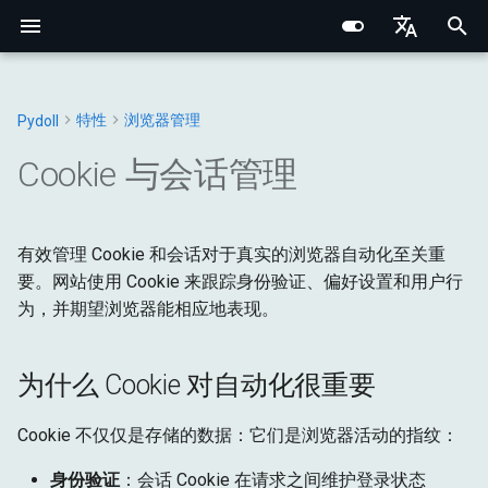
I
English
n
Português (BR)
特性
浏览器管理
Pydoll
Structured Extraction
类人交互
网络监控
为什么 Cookie 对自动化很重
浏览器选项
行为验证码绕过
核心基础
浏览器
Chrome DevTools 协议
浏览器域
网络基础
网络指纹识别
CSS选择器 vs XPath
Chrome
Web元素
连接处理器
浏览器
基础类型
常量
i
中文
Cookie 与会话管理
要
t
键盘控制
请求拦截
浏览器偏好设置
事件系统
内部架构
元素
连接层
标签页域
HTTP/HTTPS 代理
浏览器指纹识别
Edge
Shadow根
管理器
DOM
浏览器
异常
快速入门
i
鼠标控制
浏览器上下文HTTP请求
代理配置
远程连接
网络与安全
连接
有效管理 Cookie 和会话对于真实的浏览器自动化至关重
Python类型系统
Web元素域
SOCKS 代理
行为指纹识别
选项
混合器
输入
DOM
工具
a
理解 Cookie 类型
要。网站使用 Cookie 来跟踪身份验证、偏好设置和用户行
文件操作
HAR网络录制
Retry 装饰器
指纹识别
命令
Iframes & Contexts
查找元素混合器
代理检测
规避技术
标签页
网络
获取
l
为，并期望浏览器能相应地表现。
Cookie 结构
i
IFrame交互
实用指南
协议
事件架构
构建代理服务器
请求
页面
输入
为什么 Cookie 对自动化很重要
z
CookieParam 结构
截图与PDF
核心
浏览器请求架构
法律与道德
管理器
运行时
网络
i
Cookie 不仅仅是存储的数据：它们是浏览器活动的指纹：
Cookie 管理操作
n
Shadow DOM 架构
存储
页面
身份验证
：会话 Cookie 在请求之间维护登录状态