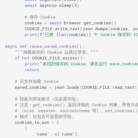
await
asyncio
.
sleep
(
3
)
# 保存 Cookie
cookies
=
await
browser
.
get_cookies
()
COOKIE_FILE
.
write_text
(
json
.
dumps
(
cookies
,
in
print
(
f
"已将 
{
len
(
cookies
)
}
 个 Cookie 保存到 
{
async
def
reuse_saved_cookies
():
"""加载保存的 Cookie 以跳过登录。"""
if
not
COOKIE_FILE
.
exists
():
print
(
"未找到保存的 Cookie。请先运行 save_cookies_
return
# 从文件加载 Cookie
saved_cookies
=
json
.
loads
(
COOKIE_FILE
.
read_text
(
# 转换为简化格式（仅必需字段）
# 注意：get_cookies() 返回详细的 Cookie 对象，带有
# （size、session、sourceScheme 等）。set_cookies()
# 格式，仅包含可设置的字段。
cookies_to_set
=
[
{
'name'
:
c
[
'name'
],