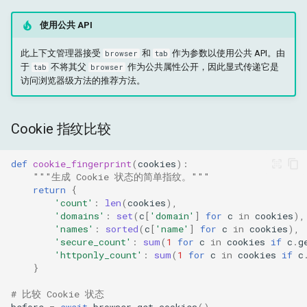
使用公共 API
此上下文管理器接受
和
作为参数以使用公共 API。由
browser
tab
于
不将其父
作为公共属性公开，因此显式传递它是
tab
browser
访问浏览器级方法的推荐方法。
Cookie 指纹比较
def
cookie_fingerprint
(
cookies
):
"""生成 Cookie 状态的简单指纹。"""
return
{
'count'
:
len
(
cookies
),
'domains'
:
set
(
c
[
'domain'
]
for
c
in
cookies
),
'names'
:
sorted
(
c
[
'name'
]
for
c
in
cookies
),
'secure_count'
:
sum
(
1
for
c
in
cookies
if
c
.
g
'httponly_count'
:
sum
(
1
for
c
in
cookies
if
c
}
# 比较 Cookie 状态
before
=
await
browser
.
get_cookies
()