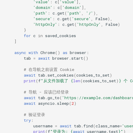
'value'
:
c
[
'value'
],
'domain'
:
c
[
'domain'
],
'path'
:
c
.
get
(
'path'
,
'/'
),
'secure'
:
c
.
get
(
'secure'
,
False
),
'httpOnly'
:
c
.
get
(
'httpOnly'
,
False
)
}
for
c
in
saved_cookies
]
async
with
Chrome
()
as
browser
:
tab
=
await
browser
.
start
()
# 在导航之前设置 Cookie
await
tab
.
set_cookies
(
cookies_to_set
)
print
(
f
"从文件加载了 
{
len
(
cookies_to_set
)
}
 个 C
# 导航 - 应该已经登录
await
tab
.
go_to
(
'https://example.com/dashboar
await
asyncio
.
sleep
(
2
)
# 验证登录
try
:
username
=
await
tab
.
find
(
class_name
=
'use
print
(
f
"登录为: 
{
await
username
.
text
}
"
)