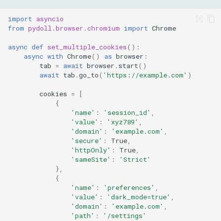
import
asyncio
from
pydoll.browser.chromium
import
Chrome
async
def
set_multiple_cookies
():
async
with
Chrome
()
as
browser
:
tab
=
await
browser
.
start
()
await
tab
.
go_to
(
'https://example.com'
)
cookies
=
[
{
'name'
:
'session_id'
,
'value'
:
'xyz789'
,
'domain'
:
'example.com'
,
'secure'
:
True
,
'httpOnly'
:
True
,
'sameSite'
:
'Strict'
},
{
'name'
:
'preferences'
,
'value'
:
'dark_mode=true'
,
'domain'
:
'example.com'
,
'path'
:
'/settings'