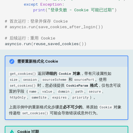
except
Exception
:
print
(
"登录失败 - Cookie 可能已过期"
)
# 首次运行：登录并保存 Cookie
# asyncio.run(save_cookies_after_login())
# 后续运行：重用 Cookie
asyncio
.
run
(
reuse_saved_cookies
())
需要重新格式化 Cookie
返回
详细的
对象
，带有只读属性如
get_cookies()
Cookie
、
、
和
。使用
size
session
sourceScheme
sourcePort
时，您必须提供
格式
，仅包含可设
set_cookies()
CookieParam
置的字段（
、
、
、
、
、
name
value
domain
path
secure
、
、
、
）。
httpOnly
sameSite
expires
priority
上面示例中的重新格式化步骤是
必不可少的
。将原始
对象
Cookie
传递给
可能会导致错误或意外行为。
set_cookies()
Cookie 过期