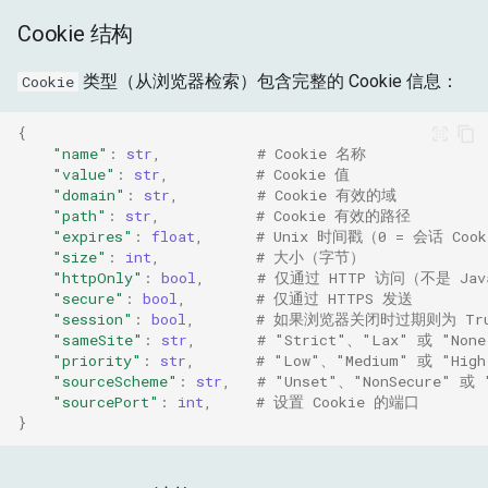
Cookie 结构
类型（从浏览器检索）包含完整的 Cookie 信息：
Cookie
{
"name"
:
str
,
# Cookie 名称
"value"
:
str
,
# Cookie 值
"domain"
:
str
,
# Cookie 有效的域
"path"
:
str
,
# Cookie 有效的路径
"expires"
:
float
,
# Unix 时间戳（0 = 会话 Cook
"size"
:
int
,
# 大小（字节）
"httpOnly"
:
bool
,
# 仅通过 HTTP 访问（不是 Java
"secure"
:
bool
,
# 仅通过 HTTPS 发送
"session"
:
bool
,
# 如果浏览器关闭时过期则为 Tr
"sameSite"
:
str
,
# "Strict"、"Lax" 或 "None
"priority"
:
str
,
# "Low"、"Medium" 或 "High
"sourceScheme"
:
str
,
# "Unset"、"NonSecure" 或 
"sourcePort"
:
int
,
# 设置 Cookie 的端口
}