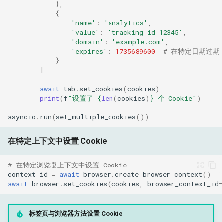
},
{
'name'
:
'analytics'
,
'value'
:
'tracking_id_12345'
,
'domain'
:
'example.com'
,
'expires'
:
1735689600
# 在特定日期过期
}
]
await
tab
.
set_cookies
(
cookies
)
print
(
f
"设置了 
{
len
(
cookies
)
}
 个 Cookie"
)
asyncio
.
run
(
set_multiple_cookies
())
在特定上下文中设置 Cookie
# 在特定浏览器上下文中设置 Cookie
context_id
=
await
browser
.
create_browser_context
()
await
browser
.
set_cookies
(
cookies
,
browser_context_id
标签页与浏览器方法设置 Cookie