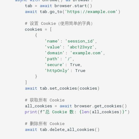
tab
=
await
browser
.
start
()
await
tab
.
go_to
(
'https://example.com'
)
1. 持久登录会话
# 设置 Cookie（使用简单的字典）
cookies
=
[
2. 使用隔离 Cookie 进行多
{
账户测试
'name'
:
'session_id'
,
'value'
:
'abc123xyz'
,
3. 长时间运行脚本的 Cookie
'domain'
:
'example.com'
,
'path'
:
'/'
,
轮换
'secure'
:
True
,
'httpOnly'
:
True
Cookie 属性参考
}
]
await
tab
.
set_cookies
(
cookies
)
SameSite 值
# 获取所有 Cookie
Priority 值
all_cookies
=
await
browser
.
get_cookies
()
print
(
f
"总 Cookie 数: 
{
len
(
all_cookies
)
}
"
)
常见模式
# 删除所有 Cookie
await
tab
.
delete_all_cookies
()
临时 Cookie 的上下文管理