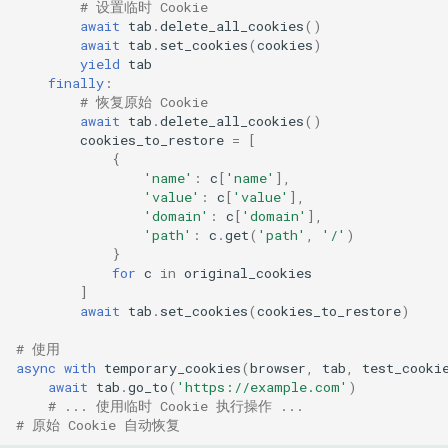
# 设置临时 Cookie
await
tab
.
delete_all_cookies
()
await
tab
.
set_cookies
(
cookies
)
yield
tab
finally
:
# 恢复原始 Cookie
await
tab
.
delete_all_cookies
()
cookies_to_restore
=
[
{
'name'
:
c
[
'name'
],
'value'
:
c
[
'value'
],
'domain'
:
c
[
'domain'
],
'path'
:
c
.
get
(
'path'
,
'/'
)
}
for
c
in
original_cookies
]
await
tab
.
set_cookies
(
cookies_to_restore
)
# 使用
async
with
temporary_cookies
(
browser
,
tab
,
test_cooki
await
tab
.
go_to
(
'https://example.com'
)
# ... 使用临时 Cookie 执行操作 ...
# 原始 Cookie 自动恢复