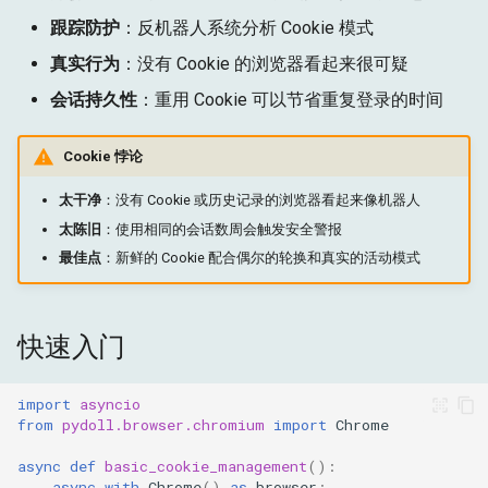
设置 Cookie
g
跟踪防护
：反机器人系统分析 Cookie 模式
目标
运行时
s
一次设置多个 Cookie
真实行为
：没有 Cookie 的浏览器看起来很可疑
获取
存储
e
会话持久性
：重用 Cookie 可以节省重复登录的时间
在特定上下文中设置
a
Cookie
目标
Cookie 悖论
r
检索 Cookie
太干净
：没有 Cookie 或历史记录的浏览器看起来像机器人
c
太陈旧
：使用相同的会话数周会触发安全警报
获取所有 Cookie（上下文
h
最佳点
：新鲜的 Cookie 配合偶尔的轮换和真实的活动模式
范围）
从特定上下文获取 Cookie
快速入门
删除 Cookie
import
asyncio
from
pydoll.browser.chromium
import
Chrome
删除所有 Cookie
async
def
basic_cookie_management
():
实际用例
async
with
Chrome
()
as
browser
: