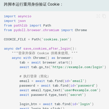
跨脚本运行重用身份验证 Cookie：
import
asyncio
import
json
from
pathlib
import
Path
from
pydoll.browser.chromium
import
Chrome
COOKIE_FILE
=
Path
(
'cookies.json'
)
async
def
save_cookies_after_login
():
"""登录并保存 Cookie 供将来使用。"""
async
with
Chrome
()
as
browser
:
tab
=
await
browser
.
start
()
await
tab
.
go_to
(
'https://example.com/login'
)
# 执行登录（简化）
email
=
await
tab
.
find
(
id
=
'email'
)
password
=
await
tab
.
find
(
id
=
'password'
)
await
email
.
type_text
(
'user@example.com'
)
await
password
.
type_text
(
'secret'
)
login_btn
=
await
tab
.
find
(
id
=
'login'
)
await
login_btn
.
click
()