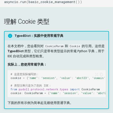
asyncio
.
run
(
basic_cookie_management
())
器
Cookie 指纹比较
理解 Cookie 类型
安全注意事项
TypedDict：实践中使用常规字典
最佳实践总结
在本文档中，您会看到对
和
的引用。这些是
CookieParam
Cookie
TypedDict
类型，它们只是带有类型提示的常规 Python 字典，用于
另请参阅
IDE 自动完成和类型检查。
实际上，您使用常规字典：
# 这是您实际编写的：
cookie
=
{
'name'
:
'session'
,
'value'
:
'abc123'
,
'domain'
:
'e
# 类型注释只是为了您的 IDE：
from
pydoll.protocol.network.types
import
CookieParam
cookie
:
CookieParam
=
{
'name'
:
'session'
,
'value'
:
'abc123'
}
下面的所有示例为简单起见都使用普通字典。