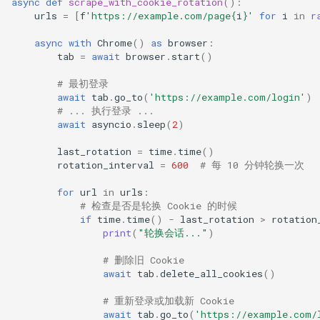
async
def
scrape_with_cookie_rotation
():
urls
=
[
f
'https://example.com/page
{
i
}
'
for
i
in
r
async
with
Chrome
()
as
browser
:
tab
=
await
browser
.
start
()
# 最初登录
await
tab
.
go_to
(
'https://example.com/login'
)
# ... 执行登录 ...
await
asyncio
.
sleep
(
2
)
last_rotation
=
time
.
time
()
rotation_interval
=
600
# 每 10 分钟轮换一次
for
url
in
urls
:
# 检查是否是轮换 Cookie 的时候
if
time
.
time
()
-
last_rotation
>
rotation
print
(
"轮换会话..."
)
# 删除旧 Cookie
await
tab
.
delete_all_cookies
()
# 重新登录或加载新 Cookie
await
tab
.
go_to
(
'https://example.com/