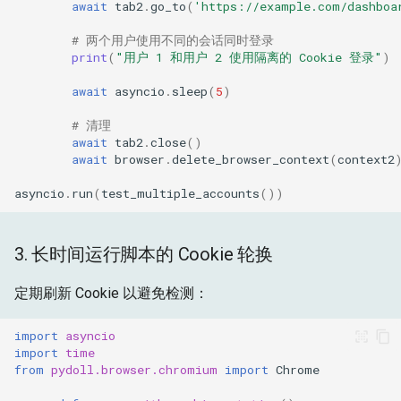
await
tab2
.
go_to
(
'https://example.com/dashboa
# 两个用户使用不同的会话同时登录
print
(
"用户 1 和用户 2 使用隔离的 Cookie 登录"
)
await
asyncio
.
sleep
(
5
)
# 清理
await
tab2
.
close
()
await
browser
.
delete_browser_context
(
context2
asyncio
.
run
(
test_multiple_accounts
())
3. 长时间运行脚本的 Cookie 轮换
定期刷新 Cookie 以避免检测：
import
asyncio
import
time
from
pydoll.browser.chromium
import
Chrome