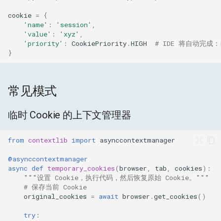
cookie
=
{
'name'
:
'session'
,
'value'
:
'xyz'
,
'priority'
:
CookiePriority
.
HIGH
# IDE 将自动完成：L
}
常见模式
临时 Cookie 的上下文管理器
from
contextlib
import
asynccontextmanager
@asynccontextmanager
async
def
temporary_cookies
(
browser
,
tab
,
cookies
):
"""设置 Cookie，执行代码，然后恢复原始 Cookie。"""
# 保存当前 Cookie
original_cookies
=
await
browser
.
get_cookies
()
try
: