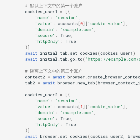
# 默认上下文中的第一个账户
cookies_user1
=
[{
'name'
:
'session'
,
'value'
:
accounts
[
0
][
'cookie_value'
],
'domain'
:
'example.com'
,
'secure'
:
True
,
'httpOnly'
:
True
}]
await
initial_tab
.
set_cookies
(
cookies_user1
)
await
initial_tab
.
go_to
(
'https://example.com/
# 隔离上下文中的第二个账户
context2
=
await
browser
.
create_browser_contex
tab2
=
await
browser
.
new_tab
(
browser_context_
cookies_user2
=
[{
'name'
:
'session'
,
'value'
:
accounts
[
1
][
'cookie_value'
],
'domain'
:
'example.com'
,
'secure'
:
True
,
'httpOnly'
:
True
}]
await
browser
.
set_cookies
(
cookies_user2
,
brow