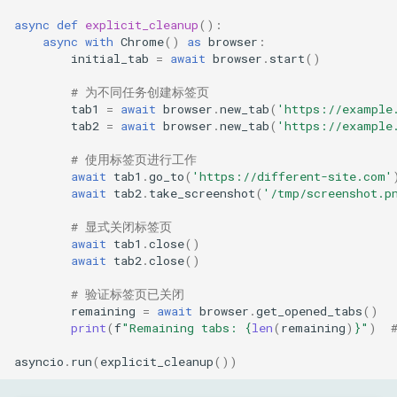
async
def
explicit_cleanup
():
async
with
Chrome
()
as
browser
:
initial_tab
=
await
browser
.
start
()
# 为不同任务创建标签页
tab1
=
await
browser
.
new_tab
(
'https://example
tab2
=
await
browser
.
new_tab
(
'https://example
# 使用标签页进行工作
await
tab1
.
go_to
(
'https://different-site.com'
await
tab2
.
take_screenshot
(
'/tmp/screenshot.p
# 显式关闭标签页
await
tab1
.
close
()
await
tab2
.
close
()
# 验证标签页已关闭
remaining
=
await
browser
.
get_opened_tabs
()
print
(
f
"Remaining tabs: 
{
len
(
remaining
)
}
"
)
asyncio
.
run
(
explicit_cleanup
())