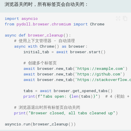
浏览器关闭时，所有标签页会自动关闭：
import
asyncio
from
pydoll.browser.chromium
import
Chrome
async
def
browser_cleanup
():
# 使用上下文管理器 - 自动清理
async
with
Chrome
()
as
browser
:
initial_tab
=
await
browser
.
start
()
# 创建多个标签页
await
browser
.
new_tab
(
'https://example.com'
)
await
browser
.
new_tab
(
'https://github.com'
)
await
browser
.
new_tab
(
'https://stackoverflow.
tabs
=
await
browser
.
get_opened_tabs
()
print
(
f
"Tabs open: 
{
len
(
tabs
)
}
"
)
# 4（初始 +
# 浏览器退出时所有标签页自动关闭
print
(
"Browser closed, all tabs cleaned up"
)
asyncio
.
run
(
browser_cleanup
())