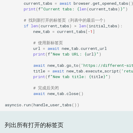
current_tabs
=
await
browser
.
get_opened_tabs
(
print
(
f
"Current tabs: 
{
len
(
current_tabs
)
}
"
)
# 找到新打开的标签页（列表中的最后一个）
if
len
(
current_tabs
)
>
len
(
initial_tabs
):
new_tab
=
current_tabs
[
-
1
]
# 使用新标签页
url
=
await
new_tab
.
current_url
print
(
f
"New tab URL: 
{
url
}
"
)
await
new_tab
.
go_to
(
'https://different-si
title
=
await
new_tab
.
execute_script
(
'ret
print
(
f
"New tab title: 
{
title
}
"
)
# 完成后关闭
await
new_tab
.
close
()
asyncio
.
run
(
handle_user_tabs
())
列出所有打开的标签页