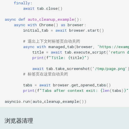
finally
:
await
tab
.
close
()
async
def
auto_cleanup_example
():
async
with
Chrome
()
as
browser
:
initial_tab
=
await
browser
.
start
()
# 退出上下文时标签页自动关闭
async
with
managed_tab
(
browser
,
'https://exam
title
=
await
tab
.
execute_script
(
'return 
print
(
f
"Title: 
{
title
}
"
)
await
tab
.
take_screenshot
(
'/tmp/page.png'
# 标签页在这里自动关闭
tabs
=
await
browser
.
get_opened_tabs
()
print
(
f
"Tabs after context exit: 
{
len
(
tabs
)
}
"
asyncio
.
run
(
auto_cleanup_example
())
浏览器清理