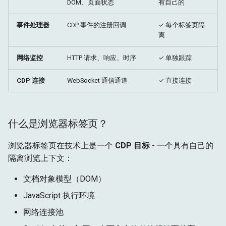
DOM、页面状态
有自己的
检查标签页状态
事件处理器
CDP 事件的注册回调
✓ 每个标签页隔
离
标签页标识
网络监控
HTTP 请求、响应、时序
✓ 单独跟踪
高级标签页功能
CDP 连接
WebSocket 通信通道
✓ 直接连接
将标签页置于前台
什么是浏览器标签页？
标签页特定的网络监控
浏览器标签页在技术上是一个
CDP 目标
- 一个具有自己的
标签页特定的事件处理器
隔离浏览上下文：
性能考虑
文档对象模型（DOM）
JavaScript 执行环境
内存使用
网络连接池
常见模式