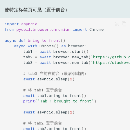
使特定标签页可见（置于前台）：
import
asyncio
from
pydoll.browser.chromium
import
Chrome
async
def
bring_to_front
():
async
with
Chrome
()
as
browser
:
tab1
=
await
browser
.
start
()
tab2
=
await
browser
.
new_tab
(
'https://github.
tab3
=
await
browser
.
new_tab
(
'https://stackov
# tab3 当前在前台（最后创建的）
await
asyncio
.
sleep
(
2
)
# 将 tab1 置于前台
await
tab1
.
bring_to_front
()
print
(
"Tab 1 brought to front"
)
await
asyncio
.
sleep
(
2
)
# 将 tab2 置于前台
await
tab2
.
bring_to_front
()