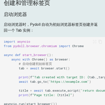
创建和管理标签页
启动浏览器
启动浏览器时，Pydoll 自动为初始浏览器标签页创建并返
回一个 Tab 实例：
import
asyncio
from
pydoll.browser.chromium
import
Chrome
async
def
start_browser
():
async
with
Chrome
()
as
browser
:
# 自动创建初始标签页
tab
=
await
browser
.
start
()
print
(
f
"Tab created with target ID: 
{
tab
.
_tar
await
tab
.
go_to
(
'https://example.com'
)
title
=
await
tab
.
execute_script
(
'return docu
print
(
f
"Page title: 
{
title
}
"
)
asyncio
.
run
(
start_browser
())