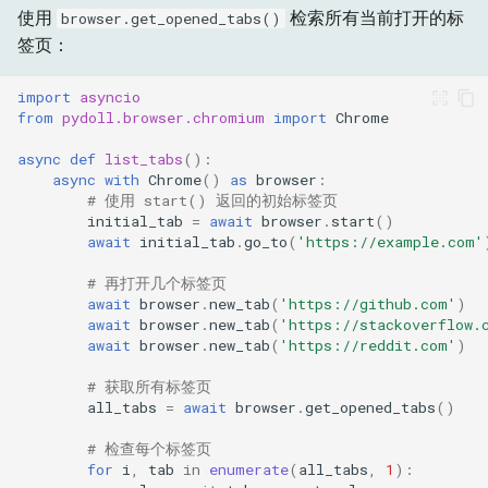
使用
检索所有当前打开的标
browser.get_opened_tabs()
签页：
import
asyncio
from
pydoll.browser.chromium
import
Chrome
async
def
list_tabs
():
async
with
Chrome
()
as
browser
:
# 使用 start() 返回的初始标签页
initial_tab
=
await
browser
.
start
()
await
initial_tab
.
go_to
(
'https://example.com'
# 再打开几个标签页
await
browser
.
new_tab
(
'https://github.com'
)
await
browser
.
new_tab
(
'https://stackoverflow.
await
browser
.
new_tab
(
'https://reddit.com'
)
# 获取所有标签页
all_tabs
=
await
browser
.
get_opened_tabs
()
# 检查每个标签页
for
i
,
tab
in
enumerate
(
all_tabs
,
1
):