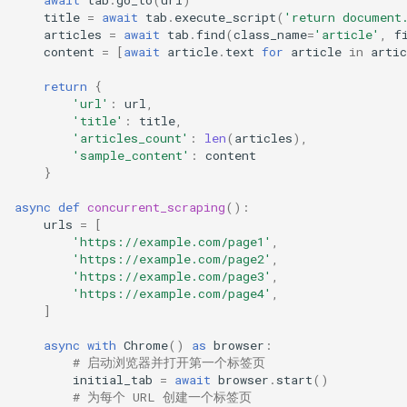
await
tab
.
go_to
(
url
)
title
=
await
tab
.
execute_script
(
'return document
articles
=
await
tab
.
find
(
class_name
=
'article'
,
f
content
=
[
await
article
.
text
for
article
in
artic
return
{
'url'
:
url
,
'title'
:
title
,
'articles_count'
:
len
(
articles
),
'sample_content'
:
content
}
async
def
concurrent_scraping
():
urls
=
[
'https://example.com/page1'
,
'https://example.com/page2'
,
'https://example.com/page3'
,
'https://example.com/page4'
,
]
async
with
Chrome
()
as
browser
:
# 启动浏览器并打开第一个标签页
initial_tab
=
await
browser
.
start
()
# 为每个 URL 创建一个标签页