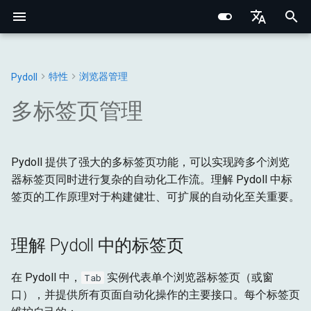
I
English
n
Português (BR)
特性
浏览器管理
Pydoll
Structured Extraction
类人交互
网络监控
理解 Pydoll 中的标签页
浏览器选项
行为验证码绕过
核心基础
浏览器
Chrome DevTools 协议
浏览器域
网络基础
网络指纹识别
CSS选择器 vs XPath
Chrome
Web元素
连接处理器
浏览器
基础类型
常量
i
中文
多标签页管理
t
键盘控制
请求拦截
浏览器偏好设置
事件系统
内部架构
元素
什么是浏览器标签页？
连接层
标签页域
HTTP/HTTPS 代理
浏览器指纹识别
Edge
Shadow根
管理器
DOM
浏览器
异常
i
鼠标控制
浏览器上下文HTTP请求
标签页实例管理
代理配置
远程连接
网络与安全
连接
Pydoll 提供了强大的多标签页功能，可以实现跨多个浏览
Python类型系统
Web元素域
SOCKS 代理
行为指纹识别
选项
混合器
输入
DOM
工具
a
器标签页同时进行复杂的自动化工作流。理解 Pydoll 中标
文件操作
HAR网络录制
创建和管理标签页
Retry 装饰器
指纹识别
命令
Iframes & Contexts
查找元素混合器
代理检测
规避技术
标签页
网络
获取
l
签页的工作原理对于构建健壮、可扩展的自动化至关重要。
i
IFrame交互
实用指南
协议
启动浏览器
事件架构
构建代理服务器
请求
页面
输入
理解 Pydoll 中的标签页
z
截图与PDF
核心
以编程方式创建额外的标签
浏览器请求架构
法律与道德
管理器
运行时
网络
i
在 Pydoll 中，
实例代表单个浏览器标签页（或窗
Tab
页
口），并提供所有页面自动化操作的主要接口。每个标签页
n
Shadow DOM 架构
存储
页面