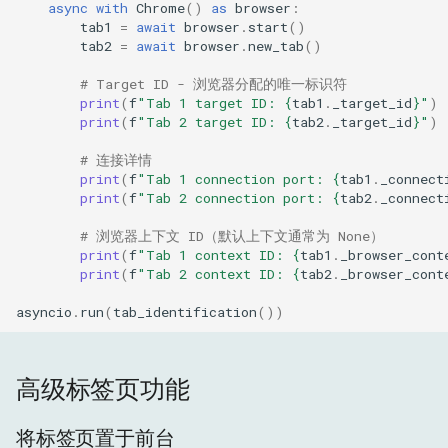
async
with
Chrome
()
as
browser
:
tab1
=
await
browser
.
start
()
tab2
=
await
browser
.
new_tab
()
# Target ID - 浏览器分配的唯一标识符
print
(
f
"Tab 1 target ID: 
{
tab1
.
_target_id
}
"
)
print
(
f
"Tab 2 target ID: 
{
tab2
.
_target_id
}
"
)
# 连接详情
print
(
f
"Tab 1 connection port: 
{
tab1
.
_connect
print
(
f
"Tab 2 connection port: 
{
tab2
.
_connect
# 浏览器上下文 ID（默认上下文通常为 None）
print
(
f
"Tab 1 context ID: 
{
tab1
.
_browser_cont
print
(
f
"Tab 2 context ID: 
{
tab2
.
_browser_cont
asyncio
.
run
(
tab_identification
())
高级标签页功能
将标签页置于前台