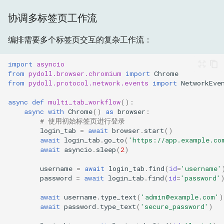
协调多标签页工作流
编排需要多个标签页交互的复杂工作流：
import
asyncio
from
pydoll.browser.chromium
import
Chrome
from
pydoll.protocol.network.events
import
NetworkEve
async
def
multi_tab_workflow
():
async
with
Chrome
()
as
browser
:
# 使用初始标签页进行登录
login_tab
=
await
browser
.
start
()
await
login_tab
.
go_to
(
'https://app.example.co
await
asyncio
.
sleep
(
2
)
username
=
await
login_tab
.
find
(
id
=
'username'
password
=
await
login_tab
.
find
(
id
=
'password'
await
username
.
type_text
(
'admin@example.com'
)
await
password
.
type_text
(
'secure_password'
)