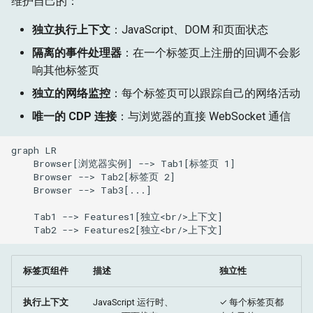
维护自己的：
处理用户打开的标签页
g
目标
运行时
独立执行上下文
：JavaScript、DOM 和页面状态
s
列出所有打开的标签页
隔离的事件处理器
：在一个标签页上注册的回调不会影
获取
存储
e
响其他标签页
并发标签页操作
a
目标
独立的网络监控
：每个标签页可以跟踪自己的网络活动
并行数据收集
r
唯一的 CDP 连接
：与浏览器的直接 WebSocket 通信
c
协调多标签页工作流
graph LR

h
    Browser[浏览器实例] --> Tab1[标签页 1]

标签页生命周期和清理
    Browser --> Tab2[标签页 2]

    Browser --> Tab3[...]

显式标签页关闭
    Tab1 --> Features1[独立<br/>上下文]

    Tab2 --> Features2[独立<br/>上下文]
使用上下文管理器自动清理
标签页组件
描述
独立性
浏览器清理
执行上下文
JavaScript 运行时、
✓ 每个标签页都
标签页状态管理