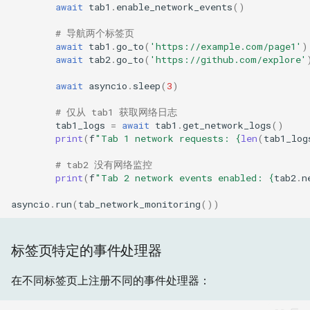
await
tab1
.
enable_network_events
()
# 导航两个标签页
await
tab1
.
go_to
(
'https://example.com/page1'
)
await
tab2
.
go_to
(
'https://github.com/explore'
await
asyncio
.
sleep
(
3
)
# 仅从 tab1 获取网络日志
tab1_logs
=
await
tab1
.
get_network_logs
()
print
(
f
"Tab 1 network requests: 
{
len
(
tab1_log
# tab2 没有网络监控
print
(
f
"Tab 2 network events enabled: 
{
tab2
.
n
asyncio
.
run
(
tab_network_monitoring
())
标签页特定的事件处理器
在不同标签页上注册不同的事件处理器：