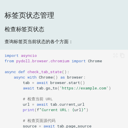
标签页状态管理
检查标签页状态
查询标签页当前状态的各个方面：
import
asyncio
from
pydoll.browser.chromium
import
Chrome
async
def
check_tab_state
():
async
with
Chrome
()
as
browser
:
tab
=
await
browser
.
start
()
await
tab
.
go_to
(
'https://example.com'
)
# 检查当前 URL
url
=
await
tab
.
current_url
print
(
f
"Current URL: 
{
url
}
"
)
# 检查页面源代码
source
=
await
tab
.
page_source