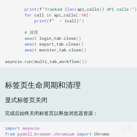
print
(
f
"Tracked 
{
len
(
api_calls
)
}
 API calls:"
)
for
call
in
api_calls
[:
10
]:
print
(
f
"  - 
{
call
}
"
)
# 清理
await
login_tab
.
close
()
await
export_tab
.
close
()
await
monitor_tab
.
close
()
asyncio
.
run
(
multi_tab_workflow
())
标签页生命周期和清理
显式标签页关闭
完成后始终关闭标签页以释放浏览器资源：
import
asyncio
from
pydoll.browser.chromium
import
Chrome