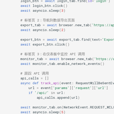
login_btn
=
await
login_tab
.
find
(
id
=
'login'
)
await
login_btn
.
click
()
await
asyncio
.
sleep
(
3
)
# 标签页 2：导航到数据导出页面
export_tab
=
await
browser
.
new_tab
(
'https://a
await
asyncio
.
sleep
(
2
)
export_btn
=
await
export_tab
.
find
(
text
=
'Expo
await
export_btn
.
click
()
# 标签页 3：在仪表板中监控 API 调用
monitor_tab
=
await
browser
.
new_tab
(
'https://
await
monitor_tab
.
enable_network_events
()
# 跟踪 API 调用
api_calls
=
[]
async
def
track_api
(
event
:
RequestWillBeSentE
url
=
event
[
'params'
][
'request'
][
'url'
]
if
'/api/'
in
url
:
api_calls
.
append
(
url
)
await
monitor_tab
.
on
(
NetworkEvent
.
REQUEST_WIL
await
asyncio
.
sleep
(
5
)