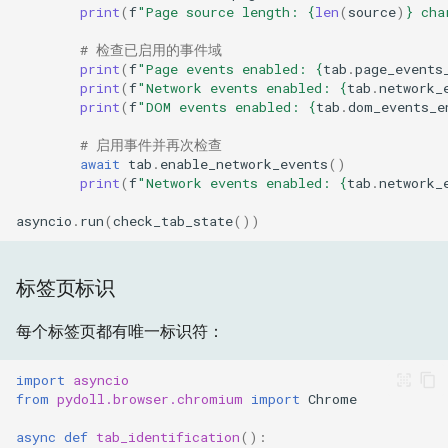
print
(
f
"Page source length: 
{
len
(
source
)
}
 cha
# 检查已启用的事件域
print
(
f
"Page events enabled: 
{
tab
.
page_events
print
(
f
"Network events enabled: 
{
tab
.
network_
print
(
f
"DOM events enabled: 
{
tab
.
dom_events_e
# 启用事件并再次检查
await
tab
.
enable_network_events
()
print
(
f
"Network events enabled: 
{
tab
.
network_
asyncio
.
run
(
check_tab_state
())
标签页标识
每个标签页都有唯一标识符：
import
asyncio
from
pydoll.browser.chromium
import
Chrome
async
def
tab_identification
():