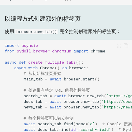
以编程方式创建额外的标签页
使用
完全控制创建额外的标签页：
browser.new_tab()
import
asyncio
from
pydoll.browser.chromium
import
Chrome
async
def
create_multiple_tabs
():
async
with
Chrome
()
as
browser
:
# 从初始标签页开始
main_tab
=
await
browser
.
start
()
# 创建带有特定 URL 的额外标签页
search_tab
=
await
browser
.
new_tab
(
'https://g
docs_tab
=
await
browser
.
new_tab
(
'https://doc
news_tab
=
await
browser
.
new_tab
(
'https://new
# 每个标签页可以独立控制
await
search_tab
.
find
(
name
=
'q'
)
# Google 搜
await
docs_tab
.
find
(
id
=
'search-field'
)
# Py