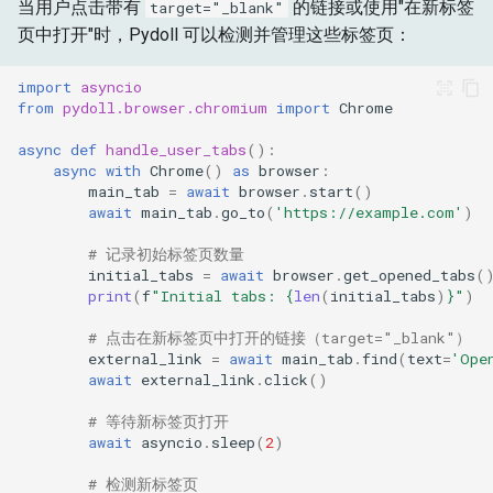
当用户点击带有
的链接或使用"在新标签
target="_blank"
页中打开"时，Pydoll 可以检测并管理这些标签页：
import
asyncio
from
pydoll.browser.chromium
import
Chrome
async
def
handle_user_tabs
():
async
with
Chrome
()
as
browser
:
main_tab
=
await
browser
.
start
()
await
main_tab
.
go_to
(
'https://example.com'
)
# 记录初始标签页数量
initial_tabs
=
await
browser
.
get_opened_tabs
(
print
(
f
"Initial tabs: 
{
len
(
initial_tabs
)
}
"
)
# 点击在新标签页中打开的链接（target="_blank"）
external_link
=
await
main_tab
.
find
(
text
=
'Ope
await
external_link
.
click
()
# 等待新标签页打开
await
asyncio
.
sleep
(
2
)
# 检测新标签页