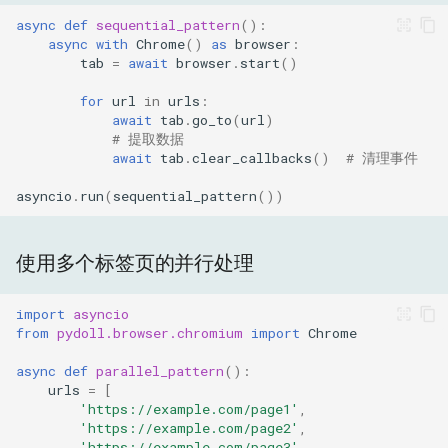
async
def
sequential_pattern
():
async
with
Chrome
()
as
browser
:
tab
=
await
browser
.
start
()
for
url
in
urls
:
await
tab
.
go_to
(
url
)
# 提取数据
await
tab
.
clear_callbacks
()
# 清理事件
asyncio
.
run
(
sequential_pattern
())
使用多个标签页的并行处理
import
asyncio
from
pydoll.browser.chromium
import
Chrome
async
def
parallel_pattern
():
urls
=
[
'https://example.com/page1'
,
'https://example.com/page2'
,
'https://example.com/page3'
,