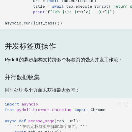
url
=
await
tab
.
current_url
title
=
await
tab
.
execute_script
(
'return 
print
(
f
"Tab 
{
i
}
: 
{
title
}
 - 
{
url
}
"
)
asyncio
.
run
(
list_tabs
())
并发标签页操作
Pydoll 的异步架构支持跨多个标签页的强大并发工作流：
并行数据收集
同时处理多个页面以获得最大效率：
import
asyncio
from
pydoll.browser.chromium
import
Chrome
async
def
scrape_page
(
tab
,
url
):
"""在给定标签页中抓取单个页面。"""