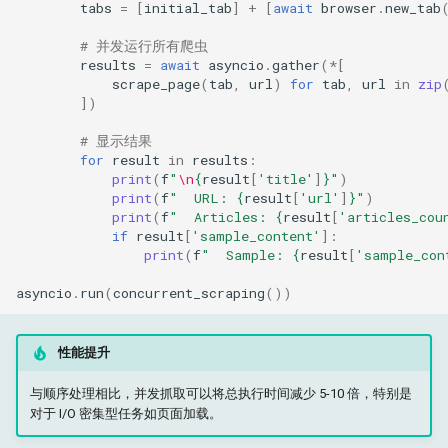
tabs
=
[
initial_tab
]
+
[
await
browser
.
new_tab
# 并发运行所有爬虫
results
=
await
asyncio
.
gather
(
*
[
scrape_page
(
tab
,
url
)
for
tab
,
url
in
zip
])
# 显示结果
for
result
in
results
:
print
(
f
"
\n
{
result
[
'title'
]
}
"
)
print
(
f
"  URL: 
{
result
[
'url'
]
}
"
)
print
(
f
"  Articles: 
{
result
[
'articles_cou
if
result
[
'sample_content'
]:
print
(
f
"  Sample: 
{
result
[
'sample_con
asyncio
.
run
(
concurrent_scraping
())
性能提升
与顺序处理相比，并发抓取可以将总执行时间减少 5-10 倍，特别是
对于 I/O 密集型任务如页面加载。