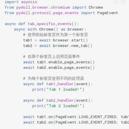
import
asyncio
from
pydoll.browser.chromium
import
Chrome
from
pydoll.protocol.page.events
import
PageEvent
async
def
tab_specific_events
():
async
with
Chrome
()
as
browser
:
# 使用初始标签页作为第一个标签页
tab1
=
await
browser
.
start
()
tab2
=
await
browser
.
new_tab
()
# 在两个标签页上启用页面事件
await
tab1
.
enable_page_events
()
await
tab2
.
enable_page_events
()
# 为每个标签页使用不同的处理器
async
def
tab1_handler
(
event
):
print
(
"Tab 1 loaded!"
)
async
def
tab2_handler
(
event
):
print
(
"Tab 2 loaded!"
)
await
tab1
.
on
(
PageEvent
.
LOAD_EVENT_FIRED
,
tab
await
tab2
.
on
(
PageEvent
.
LOAD_EVENT_FIRED
,
tab